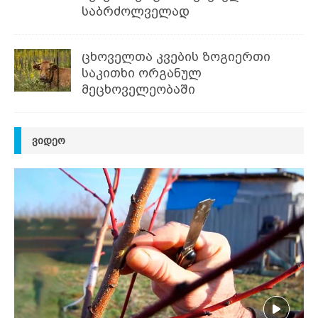
საბრძოლველად
ცხოველთა კვების ზოგიერთი
საკითხი ორგანულ
მეცხოველეობაში
ᲕᲘᲓᲔᲝ