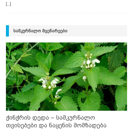
[...]
ᲡᲐᲛᲙᲣᲠᲜᲐᲚᲝ ᲛᲪᲔᲜᲐᲠᲔᲔᲑᲘ
ჭინჭრის დედა – სამკურნალო
თვისებები და ნაყენის მომზადება