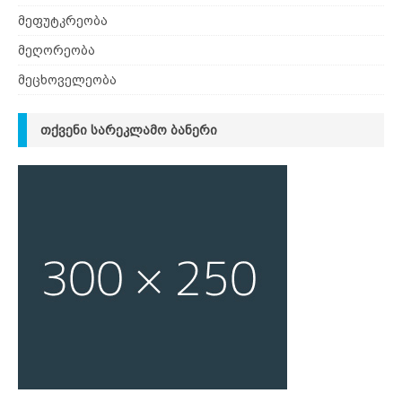
მეფუტკრეობა
მეღორეობა
მეცხოველეობა
ᲗᲥᲕᲔᲜᲘ ᲡᲐᲠᲔᲙᲚᲐᲛᲝ ᲑᲐᲜᲔᲠᲘ