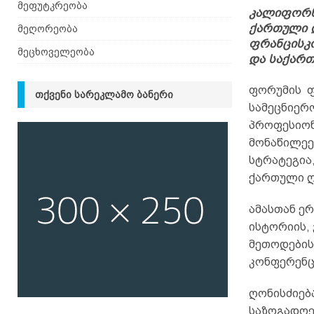
მეფუტკრეობა
კალიფორნი
ქართული ღ
მეღორეობა
ფრანცისკ
მეცხოველეობა
და საქართ
ფორუმის ფ
ᲗᲥᲕᲔᲜᲘ ᲡᲐᲠᲔᲙᲚᲐᲛᲝ ᲑᲐᲜᲔᲠᲘ
სამეცნიერო
პროფესიონ
მონაწილეე
სტრატეგია
ქართული ღ
ამასთან ე
ისტორიის,
მეთოდების
კონფერენც
ღონისძიებ
საზოგადოე