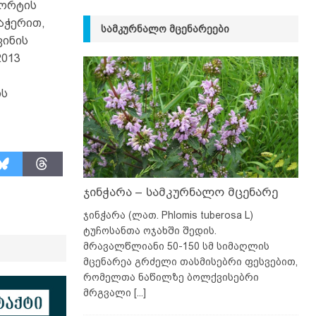
პორტის
აჭერით,
ᲡᲐᲛᲙᲣᲠᲜᲐᲚᲝ ᲛᲪᲔᲜᲐᲠᲔᲔᲑᲘ
ვინის
2013
ის
ჯინჭარა – სამკურნალო მცენარე
ჯინჭარა (ლათ. Phlomis tuberosa L)
ტუჩოსანთა ოჯახში შედის.
მრავალწლიანი 50-150 სმ სიმაღლის
მცენარეა გრძელი თასმისებრი ფესვებით,
რომელთა ნაწილზე ბოლქვისებრი
მრგვალი
[...]