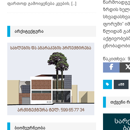
წარმოადგე
ფართოდ გამოიყენება კვების,
[...]
ზრდის ხელ
სხვადასხვა
ფორუმი“ ი
წლიდან გა
ᲐᲠᲥᲘᲢᲔᲥᲢᲣᲠᲐ
აქტივობებ
ცნობადობი
წაკითხვა:
ᲐᲨᲨ
ᲗᲥᲕᲔᲜᲘ 
ᲑᲘᲝᲛᲔᲣᲠᲜᲔᲝᲑᲐ