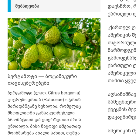
ᲛᲔᲑᲐᲦᲔᲝᲑᲐ
დაესწრო, 
ქართული ღ
„ქართულ ღ
ამერიკის 
ისტორიული
წარმოდგენ
გამოფენაზ
ქართული ღ
ამერიკელი
ბერგამოტი — ბოტანიკური
თამთა ყვე
თავისებურებები
ბერგამოტი (ლათ. Citrus bergamia)
აღსანიშნა
ციტრუსოვანთა (Rutaceae) ოჯახის
სამეცნიერ
მარადმწვანე ხეხილია, რომელიც
ქვეყნის მ
მსოფლიოში განსაკუთრებული
დაკავშირე
არომატითა და ეთერზეთით არის
ცნობილი. მისი ნაყოფი იშვიათად
ამერიკის 
მოიხმარება ახალი სახით, თუმცა