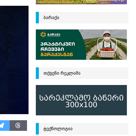
ᲑᲐᲠᲐᲥᲐ
ᲗᲥᲕᲔᲜᲘ ᲠᲔᲙᲚᲐᲛᲐ
ᲢᲔᲥᲜᲝᲚᲝᲒᲘᲐ