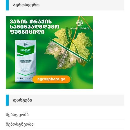
ᲐᲒᲠᲝᲡᲤᲔᲠᲝ
ᲓᲐᲠᲒᲔᲑᲘ
მებაღეობა
მებოსტნეობა