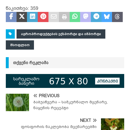
წაკითხვა:
359
ᲐᲒᲠᲝᲞᲠᲝᲓᲣᲥᲢᲔᲑᲘᲡ ᲔᲥᲡᲞᲝᲠᲢᲘ ᲓᲐ ᲘᲛᲞᲝᲠᲢᲘ
ᲛᲡᲝᲤᲚᲘᲝ
ᲗᲥᲕᲔᲜᲘ ᲠᲔᲙᲚᲐᲛᲐ
PREVIOUS
ბაბუაწვერა – სამკურნალო მცენარე,
ნაყენის რეცეპტი
NEXT
ფოსფორის ნაკლებობა მცენარეებში