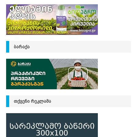
ᲑᲐᲠᲐᲥᲐ
ᲗᲥᲕᲔᲜᲘ ᲠᲔᲙᲚᲐᲛᲐ