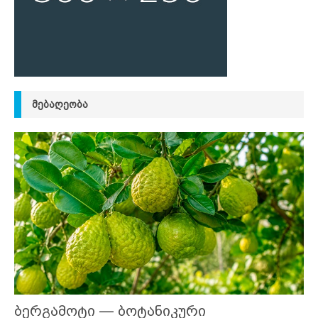
ᲛᲔᲑᲐᲦᲔᲝᲑᲐ
ბერგამოტი — ბოტანიკური