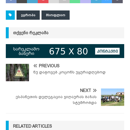
ᲔᲕᲠᲝᲞᲐ
ᲛᲡᲝᲤᲚᲘᲝ
ᲗᲥᲕᲔᲜᲘ ᲠᲔᲙᲚᲐᲛᲐ
PREVIOUS
ნუ დატოვებ კოცონს უყურადღებოდ
NEXT
ესპანეთის დელეგაცია ჯიღაურას ბაზას
სტუმრობდა
RELATED ARTICLES