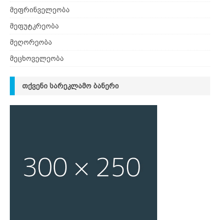
მეფრინველეობა
მეფუტკრეობა
მეღორეობა
მეცხოველეობა
ᲗᲥᲕᲔᲜᲘ ᲡᲐᲠᲔᲙᲚᲐᲛᲝ ᲑᲐᲜᲔᲠᲘ