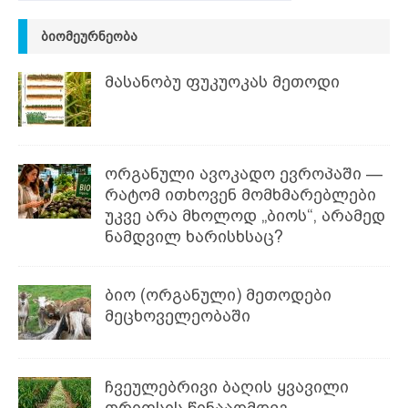
ᲑᲘᲝᲛᲔᲣᲠᲜᲔᲝᲑᲐ
მასანობუ ფუკუოკას მეთოდი
ორგანული ავოკადო ევროპაში —
რატომ ითხოვენ მომხმარებლები
უკვე არა მხოლოდ „ბიოს“, არამედ
ნამდვილ ხარისხსაც?
ბიო (ორგანული) მეთოდები
მეცხოველეობაში
ჩვეულებრივი ბაღის ყვავილი
თრიფსის წინააღმდეგ —