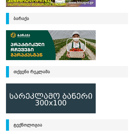
ᲑᲐᲠᲐᲥᲐ
ᲗᲥᲕᲔᲜᲘ ᲠᲔᲙᲚᲐᲛᲐ
ᲢᲔᲥᲜᲝᲚᲝᲒᲘᲐ