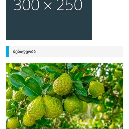
ᲛᲔᲑᲐᲦᲔᲝᲑᲐ