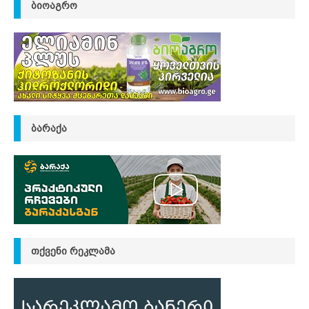
ᲑᲘᲝᲐᲒᲠᲝ
ᲑᲐᲠᲐᲥᲐ
ᲗᲥᲕᲔᲜᲘ ᲠᲔᲙᲚᲐᲛᲐ