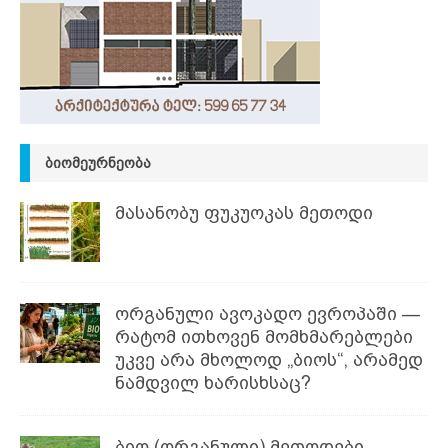
ᲑᲘᲝᲛᲔᲣᲠᲜᲔᲝᲑᲐ
მასანობუ ფუკუოკას მეთოდი
ორგანული ავოკადო ევროპაში —
რატომ ითხოვენ მომხმარებლები
უკვე არა მხოლოდ „ბიოს“, არამედ
ნამდვილ ხარისხსაც?
ბიო (ორგანული) მეთოდები