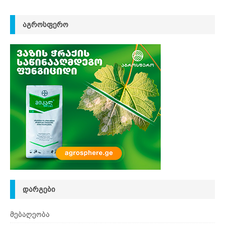
ᲐᲒᲠᲝᲡᲤᲔᲠᲝ
ᲓᲐᲠᲒᲔᲑᲘ
მებაღეობა