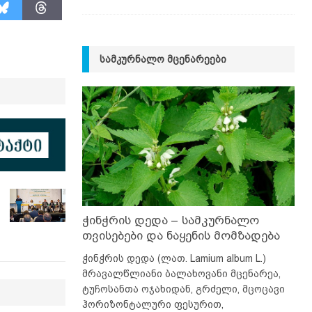
ᲡᲐᲛᲙᲣᲠᲜᲐᲚᲝ ᲛᲪᲔᲜᲐᲠᲔᲔᲑᲘ
ჭინჭრის დედა – სამკურნალო
თვისებები და ნაყენის მომზადება
ჭინჭრის დედა (ლათ. Lamium album L.)
მრავალწლიანი ბალახოვანი მცენარეა,
ტუჩოსანთა ოჯახიდან, გრძელი, მცოცავი
ჰორიზონტალური ფესურით,