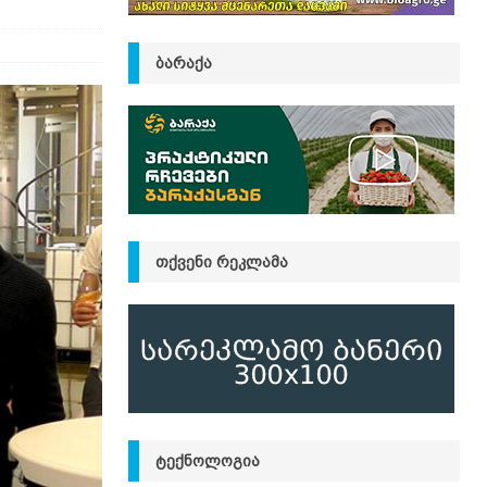
ᲑᲐᲠᲐᲥᲐ
ᲗᲥᲕᲔᲜᲘ ᲠᲔᲙᲚᲐᲛᲐ
ᲢᲔᲥᲜᲝᲚᲝᲒᲘᲐ