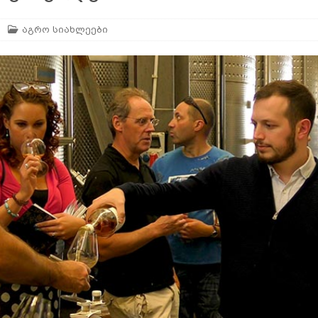
აგრო სიახლეები
არე
AGROPLUS