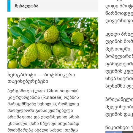
დიდი ბრიტ
ᲛᲔᲑᲐᲦᲔᲝᲑᲐ
წარმოადგენ
დივერსიფი
„დიდი ბრი
ღვინის მო
პერიოდში,
პოპულარიზ
ფარგლებში
ღვინის კუ
ბერგამოტი — ბოტანიკური
სხვა საერ
თავისებურებები
აღნიშნა ლე
ბერგამოტი (ლათ. Citrus bergamia)
ციტრუსოვანთა (Rutaceae) ოჯახის
ბრიტანელი
მარადმწვანე ხეხილია, რომელიც
მეღვინეობ
მსოფლიოში განსაკუთრებული
ღვინის და
არომატითა და ეთერზეთით არის
ცნობილი. მისი ნაყოფი იშვიათად
წაკითხვა:
1
მოიხმარება ახალი სახით, თუმცა