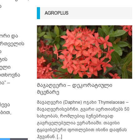
ს
AGROPLUS
იორი და
, რთველის
ს
ტის
თული
ოთხოვნა
ა“ –
მაჯაღვერი – დეკორატიული
მცენარე
მაჯაღვერი (Daphne) ოჯახი Thymelaceae –
ჩევა
მაჯაღვერისებრნი. გვარი აერთიანებს 50
ბით,
სახეობას, რომლებიც ბუნებრივად
გავრცელებულია ევრაზიაში. თავისი
ტყავისებური ფოთლებით ისინი დაფნას
ჰგვანან.
[...]