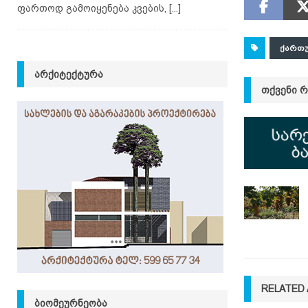
ფართოდ გამოიყენება კვების,
[...]
ᲥᲐᲠᲗ
ᲐᲠᲥᲘᲢᲔᲥᲢᲣᲠᲐ
ᲗᲥᲕᲔᲜᲘ 
RELATED 
ᲑᲘᲝᲛᲔᲣᲠᲜᲔᲝᲑᲐ