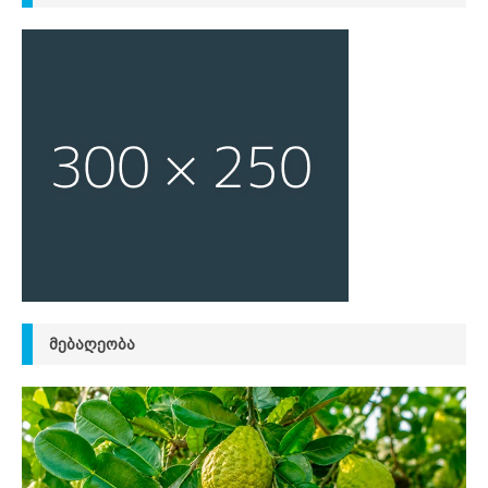
ᲛᲔᲑᲐᲦᲔᲝᲑᲐ