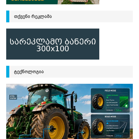
ᲗᲥᲕᲔᲜᲘ ᲠᲔᲙᲚᲐᲛᲐ
ᲢᲔᲥᲜᲝᲚᲝᲒᲘᲐ