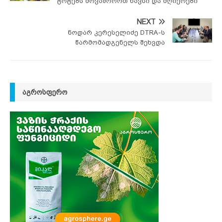
ტოტებს მოვაშოროთ ხავსი და მღიერები
NEXT
ნოდარ კერესელიძე DTRA-ს
წარმომადგენელს შეხვდა
ᲐᲒᲠᲝᲡᲤᲔᲠᲝ