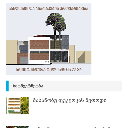
ᲑᲘᲝᲛᲔᲣᲠᲜᲔᲝᲑᲐ
მასანობუ ფუკუოკას მეთოდი