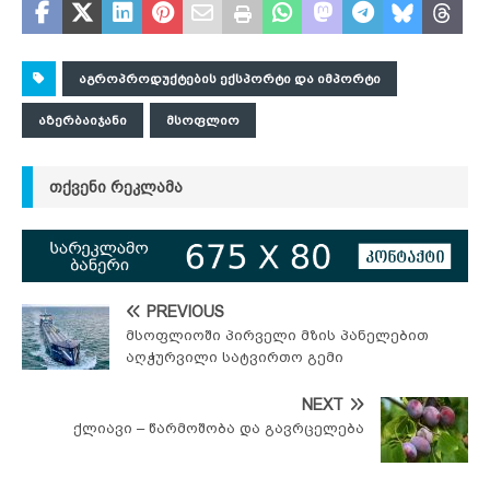
ᲐᲒᲠᲝᲞᲠᲝᲓᲣᲥᲢᲔᲑᲘᲡ ᲔᲥᲡᲞᲝᲠᲢᲘ ᲓᲐ ᲘᲛᲞᲝᲠᲢᲘ
ᲐᲖᲔᲠᲑᲐᲘᲯᲐᲜᲘ
ᲛᲡᲝᲤᲚᲘᲝ
ᲗᲥᲕᲔᲜᲘ ᲠᲔᲙᲚᲐᲛᲐ
PREVIOUS
მსოფლიოში პირველი მზის პანელებით
აღჭურვილი სატვირთო გემი
NEXT
ქლიავი – წარმოშობა და გავრცელება