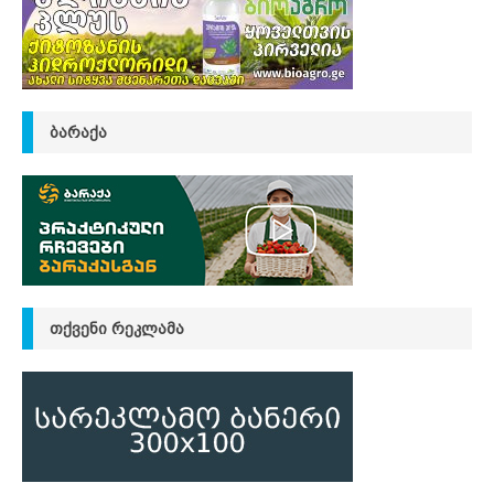
ᲑᲐᲠᲐᲥᲐ
ᲗᲥᲕᲔᲜᲘ ᲠᲔᲙᲚᲐᲛᲐ