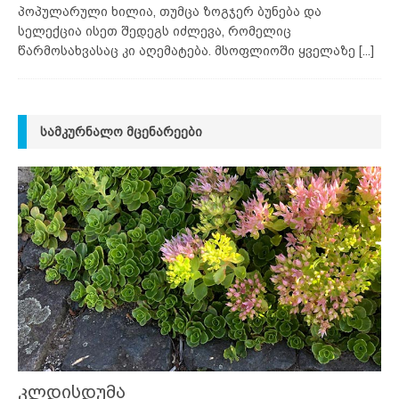
პოპულარული ხილია, თუმცა ზოგჯერ ბუნება და
სელექცია ისეთ შედეგს იძლევა, რომელიც
წარმოსახვასაც კი აღემატება. მსოფლიოში ყველაზე
[...]
ᲡᲐᲛᲙᲣᲠᲜᲐᲚᲝ ᲛᲪᲔᲜᲐᲠᲔᲔᲑᲘ
კლდისდუმა