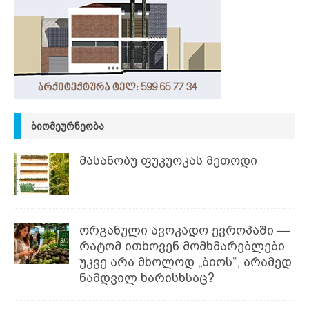
ᲑᲘᲝᲛᲔᲣᲠᲜᲔᲝᲑᲐ
მასანობუ ფუკუოკას მეთოდი
ორგანული ავოკადო ევროპაში —
რატომ ითხოვენ მომხმარებლები
უკვე არა მხოლოდ „ბიოს“, არამედ
ნამდვილ ხარისხსაც?