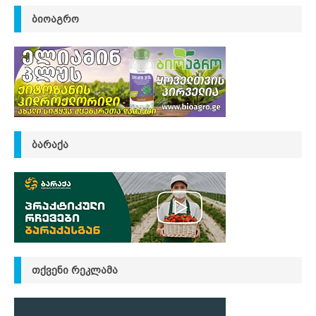
ᲑᲘᲝᲐᲒᲠᲝ
ᲑᲐᲠᲐᲥᲐ
ᲗᲥᲕᲔᲜᲘ ᲠᲔᲙᲚᲐᲛᲐ