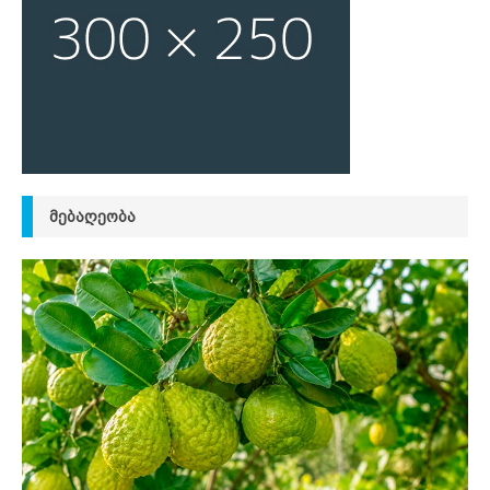
ᲛᲔᲑᲐᲦᲔᲝᲑᲐ