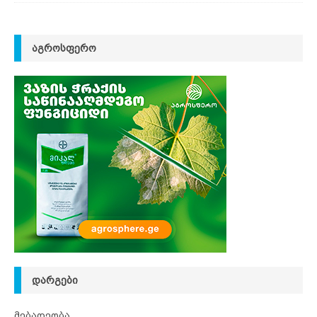
ᲐᲒᲠᲝᲡᲤᲔᲠᲝ
ᲓᲐᲠᲒᲔᲑᲘ
მებაღეობა