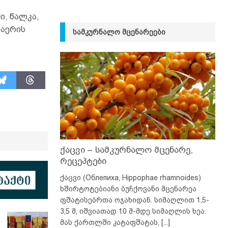
, წალკა,
ჰაერის
ᲡᲐᲛᲙᲣᲠᲜᲐᲚᲝ ᲛᲪᲔᲜᲐᲠᲔᲔᲑᲘ
ქაცვი – სამკურნალო მცენარე,
რეცეპტები
ქაცვი (Облепиха, Hippophae rhamnoides)
ხშირტოტებიანი ბუჩქოვანი მცენარეა
ფშატისებრთა ოჯახიდან. სიმაღლით 1,5-
3,5 მ, იშვიათად 10 მ-მდე სიმაღლის ხეა.
მას ქართლში კატაფშატას,
[...]