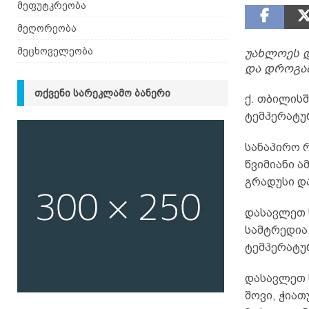
მეფუტკრეობა
მეღორეობა
მეცხოველეობა
უახლოეს 
და დროგამ
ᲗᲥᲕᲔᲜᲘ ᲡᲐᲠᲔᲙᲚᲐᲛᲝ ᲑᲐᲜᲔᲠᲘ
ქ. თბილისშ
ტემპერატუ
სანაპირო 
წვიმიანი ა
გრადუსი დ
დასავლეთ 
სამტრედია,
ტემპერატუ
დასავლეთ 
შოვი, ჭიათ