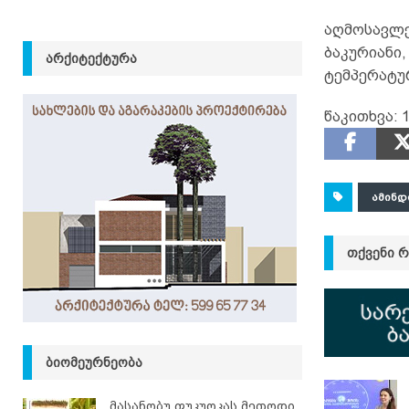
აღმოსავლე
ბაკურიანი
ᲐᲠᲥᲘᲢᲔᲥᲢᲣᲠᲐ
ტემპერატურ
წაკითხვა:
1
ᲐᲛᲘᲜᲓ
ᲗᲥᲕᲔᲜᲘ 
ᲑᲘᲝᲛᲔᲣᲠᲜᲔᲝᲑᲐ
მასანობუ ფუკუოკას მეთოდი