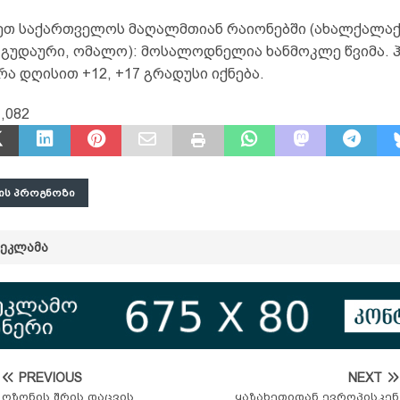
თ საქართველოს მაღალმთიან რაიონებში (ახალქალაქი
, გუდაური, ომალო): მოსალოდნელია ხანმოკლე წვიმა. 
ა დღისით +12, +17 გრადუსი იქნება.
,082
ᲘᲡ ᲞᲠᲝᲒᲜᲝᲖᲘ
ᲠᲔᲙᲚᲐᲛᲐ
PREVIOUS
NEXT
ოზონის შრის დაცვის
ყაზახეთიდან ევროპისკენ