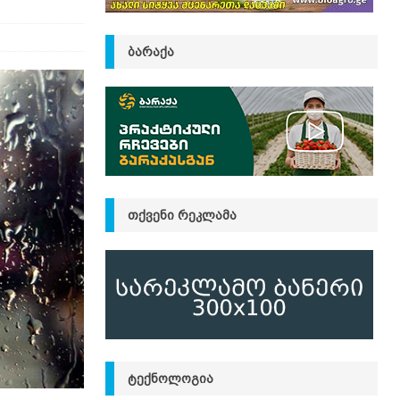
ᲑᲐᲠᲐᲥᲐ
ᲗᲥᲕᲔᲜᲘ ᲠᲔᲙᲚᲐᲛᲐ
ᲢᲔᲥᲜᲝᲚᲝᲒᲘᲐ