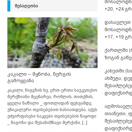
მოსალოდნე
ᲛᲔᲑᲐᲦᲔᲝᲑᲐ
+20, +24 გ
დასავლეთ 
მოსალოდნე
+17, +19 გ
ქართლში (რ
ზოგან გაწვ
კახეთში (ს
კაკალი – მყნობა, ნერგის
ახმეტა, დ
გამოყვანა
შესაძლებე
კაკალი, ნიგვზის ხე, ერთ-ერთი საუკეთესო
დაფიქსირდ
მერქნიანი მცენარეა, რომლის, თითქმის,
ყველა ნაწილი _ ფოთლიდან ფესვამდე,
აღმოსავლე
უნიკალური თვისებებით ხასიათდება, აქვს
თიანეთი, 
უძვირფასესი საკვები თვისებების ნაყოფი
შესაძლებე
_ ნიგოზი და შესანიშნავი მერქანი,
[...]
დაფიქსირდ