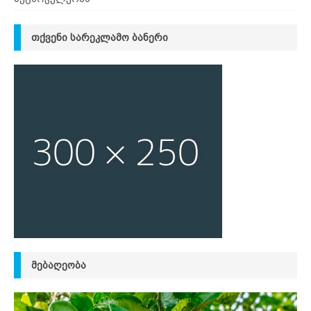
ᲗᲥᲕᲔᲜᲘ ᲡᲐᲠᲔᲙᲚᲐᲛᲝ ᲑᲐᲜᲔᲠᲘ
ᲛᲔᲑᲐᲦᲔᲝᲑᲐ