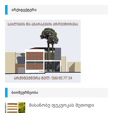
ᲐᲠᲥᲘᲢᲔᲥᲢᲣᲠᲐ
ᲑᲘᲝᲛᲔᲣᲠᲜᲔᲝᲑᲐ
მასანობუ ფუკუოკას მეთოდი