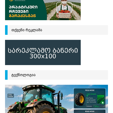
ᲗᲥᲕᲔᲜᲘ ᲠᲔᲙᲚᲐᲛᲐ
ᲢᲔᲥᲜᲝᲚᲝᲒᲘᲐ