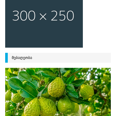
ᲛᲔᲑᲐᲦᲔᲝᲑᲐ