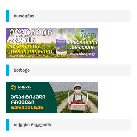
ᲑᲘᲝᲐᲒᲠᲝ
ᲑᲐᲠᲐᲥᲐ
ᲗᲥᲕᲔᲜᲘ ᲠᲔᲙᲚᲐᲛᲐ