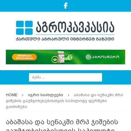
HOME
ᲐᲒᲠᲝ ᲡᲘᲐᲮᲚᲔᲔᲑᲘ
აბაშასა და სენაკში მრპ
ჯიშების გაუმჯობესებისთვის საპილოტე ფერმები
გაიხსნება
აბაშასა და სენაკში მრპ ჯიშების
გაუმჯობესებისთვის საპილოტე