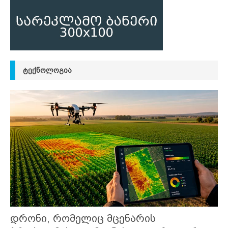
ᲢᲔᲥᲜᲝᲚᲝᲒᲘᲐ
დრონი, რომელიც მცენარის