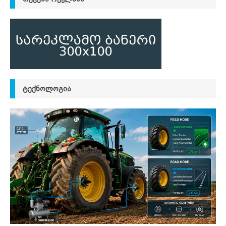
ᲢᲔᲥᲜᲝᲚᲝᲒᲘᲐ