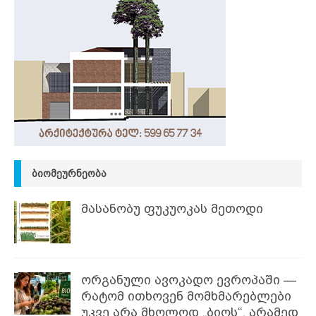
ᲑᲘᲝᲛᲔᲣᲠᲜᲔᲝᲑᲐ
მასანობუ ფუკუოკას მეთოდი
ორგანული ავოკადო ევროპაში —
რატომ ითხოვენ მომხმარებლები
უკვე არა მხოლოდ „ბიოს“, არამედ