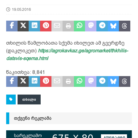
19.05.2016
თხილის წამლობათა სქემა იხილეთ ამ გვერდზე
(დაკლიკეთ)
https://agrokavkaz.ge/agromarket/thkhilis-
datsvis-sqema.html
წაკითხვა:
8,841
ᲗᲮᲘᲚᲘ
ᲗᲥᲕᲔᲜᲘ ᲠᲔᲙᲚᲐᲛᲐ