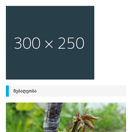
ᲛᲔᲑᲐᲦᲔᲝᲑᲐ