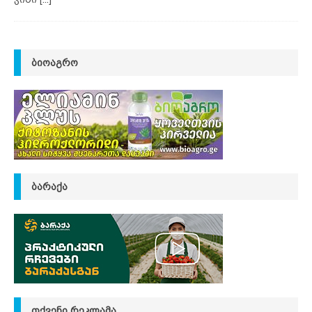
ᲑᲘᲝᲐᲒᲠᲝ
ᲑᲐᲠᲐᲥᲐ
ᲗᲥᲕᲔᲜᲘ ᲠᲔᲙᲚᲐᲛᲐ