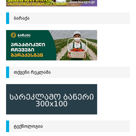
ᲑᲐᲠᲐᲥᲐ
ᲗᲥᲕᲔᲜᲘ ᲠᲔᲙᲚᲐᲛᲐ
ᲢᲔᲥᲜᲝᲚᲝᲒᲘᲐ