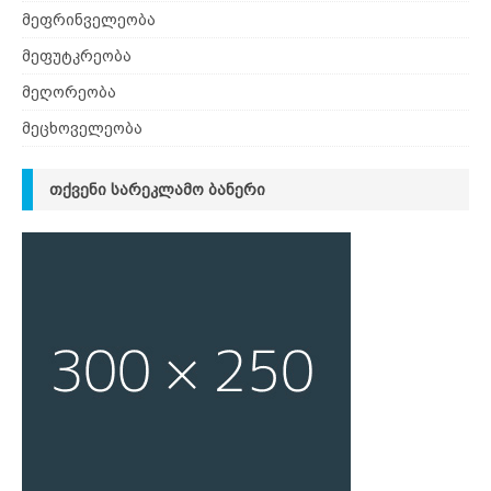
მეფრინველეობა
მეფუტკრეობა
მეღორეობა
მეცხოველეობა
ᲗᲥᲕᲔᲜᲘ ᲡᲐᲠᲔᲙᲚᲐᲛᲝ ᲑᲐᲜᲔᲠᲘ