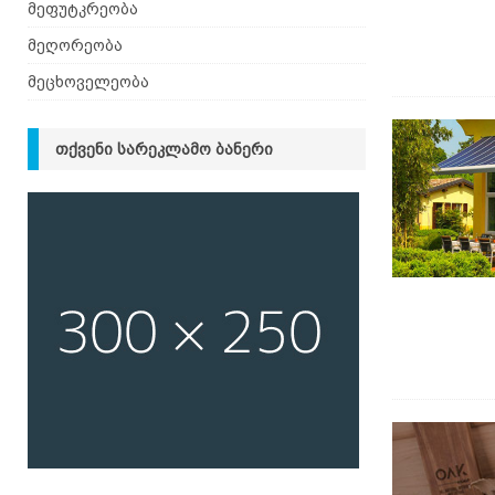
მეფუტკრეობა
მეღორეობა
მეცხოველეობა
ᲗᲥᲕᲔᲜᲘ ᲡᲐᲠᲔᲙᲚᲐᲛᲝ ᲑᲐᲜᲔᲠᲘ