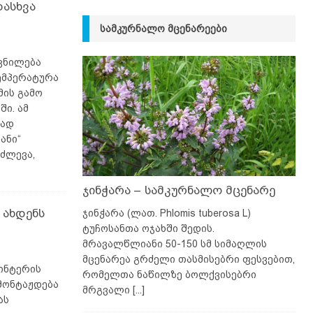
დასხვა
ᲡᲐᲛᲙᲣᲠᲜᲐᲚᲝ ᲛᲪᲔᲜᲐᲠᲔᲔᲑᲘ
ვნილება
ემპერატურა
მის გამო
ი. ამ
იად
ანი“
იძლევა,
ჯინჭარა – სამკურნალო მცენარე
 ახდენს
ჯინჭარა (ლათ. Phlomis tuberosa L)
ტუჩოსანთა ოჯახში შედის.
მრავალწლიანი 50-150 სმ სიმაღლის
მცენარეა გრძელი თასმისებრი ფესვებით,
რინტერის
რომელთა ნაწილზე ბოლქვისებრი
მონტაჟდება
მრგვალი
[...]
ას