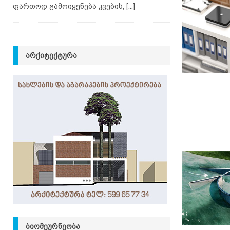
ფართოდ გამოიყენება კვების,
[...]
ᲐᲠᲥᲘᲢᲔᲥᲢᲣᲠᲐ
ᲑᲘᲝᲛᲔᲣᲠᲜᲔᲝᲑᲐ