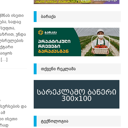
ქმნას ისეთი
ᲑᲐᲠᲐᲥᲐ
ბა, სადაც
 სუფთა,
აზრით, უნდა
აღსრულების
ექტარი
დაიყოს
,
[…]
ᲗᲥᲕᲔᲜᲘ ᲠᲔᲙᲚᲐᲛᲐ
ა
ესურსების და
 ამ
ხი ისეთი
ᲢᲔᲥᲜᲝᲚᲝᲒᲘᲐ
ურად