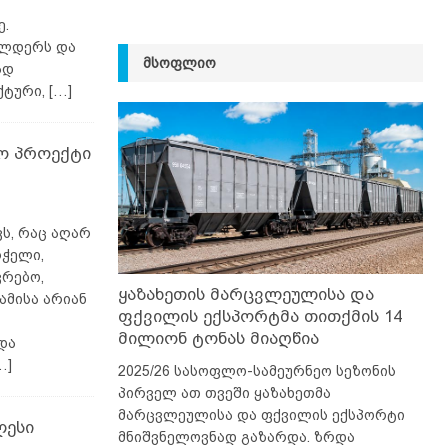
ე.
ულდერს და
ᲛᲡᲝᲤᲚᲘᲝ
ად
ქტური,
[…]
ო პროექტი
ვს, რაც აღარ
რჭელი,
ვრებო,
ყაზახეთის მარცვლეულისა და
ამისა არიან
ფქვილის ექსპორტმა თითქმის 14
მილიონ ტონას მიაღწია
და
…]
2025/26 სასოფლო-სამეურნეო სეზონის
პირველ ათ თვეში ყაზახეთმა
მარცვლეულისა და ფქვილის ექსპორტი
ლესი
მნიშვნელოვნად გაზარდა. ზრდა