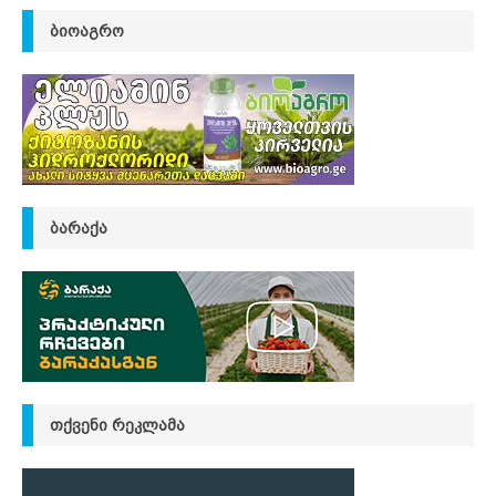
ᲑᲘᲝᲐᲒᲠᲝ
ᲑᲐᲠᲐᲥᲐ
ᲗᲥᲕᲔᲜᲘ ᲠᲔᲙᲚᲐᲛᲐ