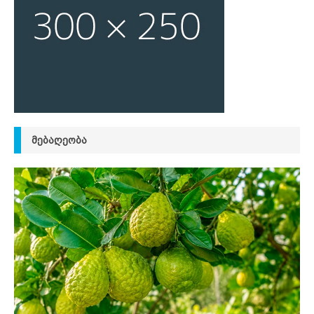
ᲛᲔᲑᲐᲦᲔᲝᲑᲐ