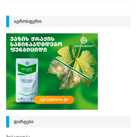
ᲐᲒᲠᲝᲡᲤᲔᲠᲝ
ᲓᲐᲠᲒᲔᲑᲘ
მებაღეობა