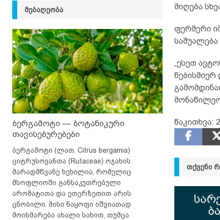
მიღება სხ
ᲛᲔᲑᲐᲦᲔᲝᲑᲐ
ფერმერი იმ
საშუალება 
„ესეთ ავტო
ნებისმიერ 
გამომდინა
მონაწილეობ
წაკითხვა:
2
ბერგამოტი — ბოტანიკური
თავისებურებები
ბერგამოტი (ლათ. Citrus bergamia)
ციტრუსოვანთა (Rutaceae) ოჯახის
ᲗᲥᲕᲔᲜᲘ 
მარადმწვანე ხეხილია, რომელიც
მსოფლიოში განსაკუთრებული
არომატითა და ეთერზეთით არის
ცნობილი. მისი ნაყოფი იშვიათად
მოიხმარება ახალი სახით, თუმცა