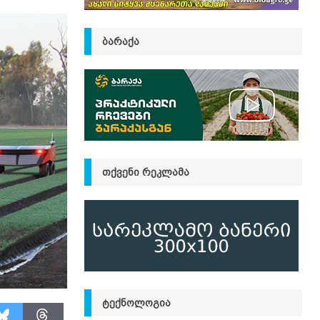
ᲑᲐᲠᲐᲥᲐ
ᲗᲥᲕᲔᲜᲘ ᲠᲔᲙᲚᲐᲛᲐ
ᲢᲔᲥᲜᲝᲚᲝᲒᲘᲐ