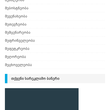
მებაღეობა
მებოსტნეობა
მევენახეობა
მეთევზეობა
მემცენარეობა
მეფრინველეობა
მეფუტკრეობა
მეღორეობა
მეცხოველეობა
ᲗᲥᲕᲔᲜᲘ ᲡᲐᲠᲔᲙᲚᲐᲛᲝ ᲑᲐᲜᲔᲠᲘ