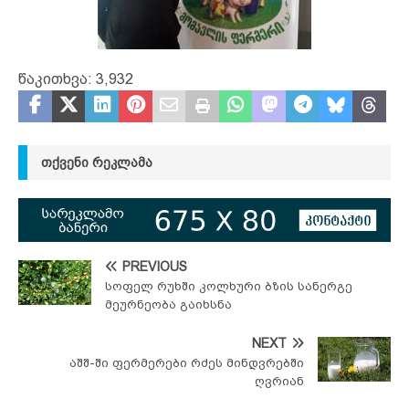
წაკითხვა:
3,932
ᲗᲥᲕᲔᲜᲘ ᲠᲔᲙᲚᲐᲛᲐ
PREVIOUS
სოფელ რუხში კოლხური ბზის სანერგე
მეურნეობა გაიხსნა
NEXT
აშშ-ში ფერმერები რძეს მინდვრებში
ღვრიან