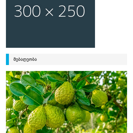
ᲛᲔᲑᲐᲦᲔᲝᲑᲐ