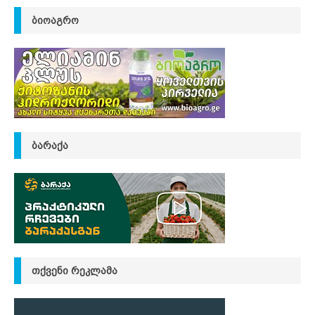
ᲑᲘᲝᲐᲒᲠᲝ
ᲑᲐᲠᲐᲥᲐ
ᲗᲥᲕᲔᲜᲘ ᲠᲔᲙᲚᲐᲛᲐ