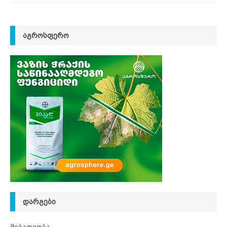
ᲐᲒᲠᲝᲡᲤᲔᲠᲝ
ᲓᲐᲠᲒᲔᲑᲘ