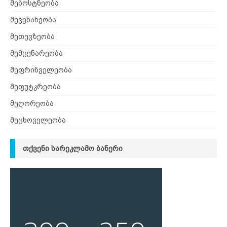
მებოსტნეობა
მევენახეობა
მეთევზეობა
მემცენარეობა
მეფრინველეობა
მეფუტკრეობა
მეღორეობა
მეცხოველეობა
ᲗᲥᲕᲔᲜᲘ ᲡᲐᲠᲔᲙᲚᲐᲛᲝ ᲑᲐᲜᲔᲠᲘ