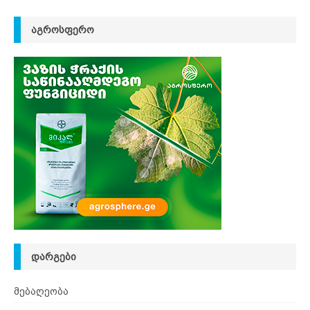
ᲐᲒᲠᲝᲡᲤᲔᲠᲝ
ᲓᲐᲠᲒᲔᲑᲘ
მებაღეობა