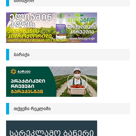
ᲑᲘᲝᲐᲒᲠᲝ
ᲑᲐᲠᲐᲥᲐ
ᲗᲥᲕᲔᲜᲘ ᲠᲔᲙᲚᲐᲛᲐ