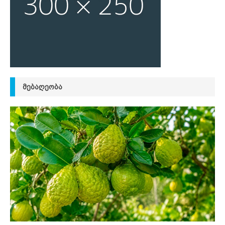
ᲛᲔᲑᲐᲦᲔᲝᲑᲐ