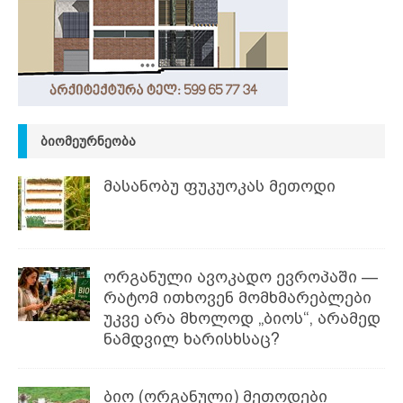
ᲑᲘᲝᲛᲔᲣᲠᲜᲔᲝᲑᲐ
მასანობუ ფუკუოკას მეთოდი
ორგანული ავოკადო ევროპაში —
რატომ ითხოვენ მომხმარებლები
უკვე არა მხოლოდ „ბიოს“, არამედ
ნამდვილ ხარისხსაც?
ბიო (ორგანული) მეთოდები