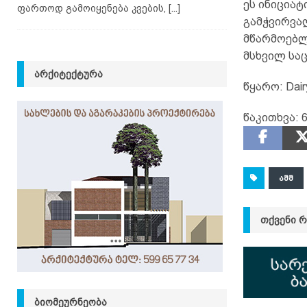
ეს ინიციატ
ფართოდ გამოიყენება კვების,
[...]
გამჭვირვა
მწარმოებლ
მსხვილ საც
ᲐᲠᲥᲘᲢᲔᲥᲢᲣᲠᲐ
წყარო: Dair
წაკითხვა:
ᲐᲨᲨ
ᲗᲥᲕᲔᲜᲘ 
ᲑᲘᲝᲛᲔᲣᲠᲜᲔᲝᲑᲐ