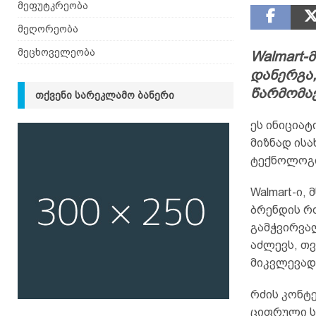
მეფუტკრეობა
მეღორეობა
მეცხოველეობა
Walmart-
დანერგა,
წარმომა
ᲗᲥᲕᲔᲜᲘ ᲡᲐᲠᲔᲙᲚᲐᲛᲝ ᲑᲐᲜᲔᲠᲘ
ეს ინიციატ
მიზნად ისა
ტექნოლოგი
Walmart-ი,
ბრენდის რძ
გამჭვირვალ
აძლევს, თვ
მიკვლევად
რძის კონტე
ციფრული ს