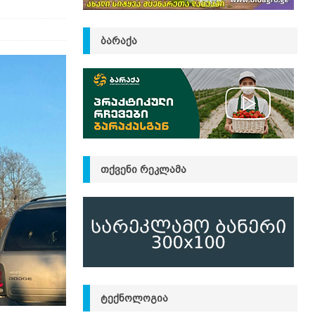
ᲑᲐᲠᲐᲥᲐ
ᲗᲥᲕᲔᲜᲘ ᲠᲔᲙᲚᲐᲛᲐ
ᲢᲔᲥᲜᲝᲚᲝᲒᲘᲐ