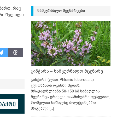
მართ, რაც
ᲡᲐᲛᲙᲣᲠᲜᲐᲚᲝ ᲛᲪᲔᲜᲐᲠᲔᲔᲑᲘ
არი წვლილი
ჯინჭარა – სამკურნალო მცენარე
ჯინჭარა (ლათ. Phlomis tuberosa L)
ტუჩოსანთა ოჯახში შედის.
მრავალწლიანი 50-150 სმ სიმაღლის
მცენარეა გრძელი თასმისებრი ფესვებით,
რომელთა ნაწილზე ბოლქვისებრი
მრგვალი
[...]