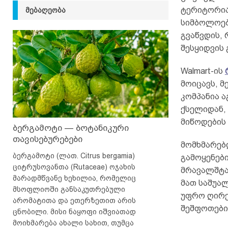
ტერიტორია
ᲛᲔᲑᲐᲦᲔᲝᲑᲐ
სიმბოლოებ
გვაწვდის,
შესყიდვის
Walmart-ის
მოიცავს, მ
კომპანია 
ქსელიდან,
მიწოდების 
ბერგამოტი — ბოტანიკური
თავისებურებები
მომხმარებ
ბერგამოტი (ლათ. Citrus bergamia)
გამოყენები
ციტრუსოვანთა (Rutaceae) ოჯახის
მრავალშტატ
მარადმწვანე ხეხილია, რომელიც
მათ საშუა
მსოფლიოში განსაკუთრებული
უფრო ღირებ
არომატითა და ეთერზეთით არის
შეშფოთები
ცნობილი. მისი ნაყოფი იშვიათად
მოიხმარება ახალი სახით, თუმცა