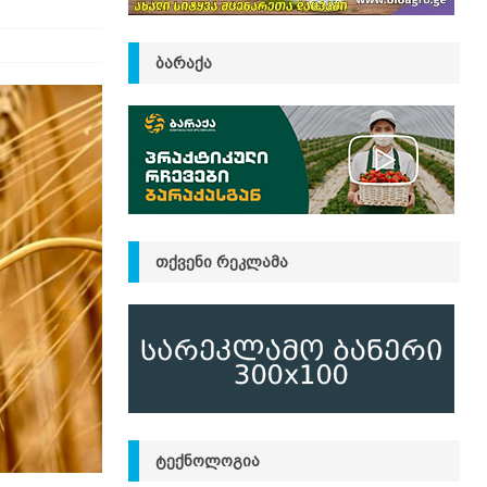
ᲑᲐᲠᲐᲥᲐ
ᲗᲥᲕᲔᲜᲘ ᲠᲔᲙᲚᲐᲛᲐ
ᲢᲔᲥᲜᲝᲚᲝᲒᲘᲐ