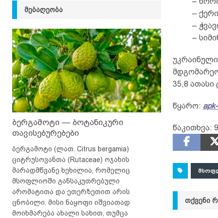
– ხორბ
ᲛᲔᲑᲐᲦᲔᲝᲑᲐ
– ქერი
– ჭვავ
– სიმი
უკრაინული
მდგომარეობ
35,8 ათასი 
წყარო:
apk-
ბერგამოტი — ბოტანიკური
წაკითხვა:
თავისებურებები
ბერგამოტი (ლათ. Citrus bergamia)
ციტრუსოვანთა (Rutaceae) ოჯახის
მარადმწვანე ხეხილია, რომელიც
ᲛᲡᲝᲤ
მსოფლიოში განსაკუთრებული
არომატითა და ეთერზეთით არის
ᲗᲥᲕᲔᲜᲘ 
ცნობილი. მისი ნაყოფი იშვიათად
მოიხმარება ახალი სახით, თუმცა