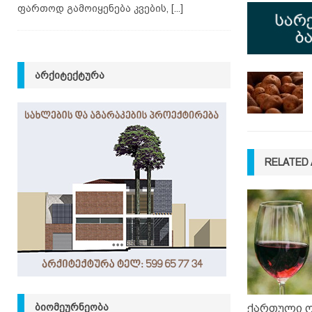
ფართოდ გამოიყენება კვების,
[...]
ᲐᲠᲥᲘᲢᲔᲥᲢᲣᲠᲐ
RELATED 
ᲑᲘᲝᲛᲔᲣᲠᲜᲔᲝᲑᲐ
ქართული ღ