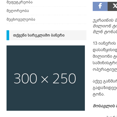
მეფუტკრეობა
მეღორეობა
მეცხოველეობა
უკრაინის 
მილიონ ტო
მლნ ტონას
ᲗᲥᲕᲔᲜᲘ ᲡᲐᲠᲔᲙᲚᲐᲛᲝ ᲑᲐᲜᲔᲠᲘ
13 იანვრი
დასაწყისიდ
მილიონი ტო
სამინისტრ
ოპერატიულ
აქვე განმა
გადაზიდვებ
ტონა.
მოსავლის 