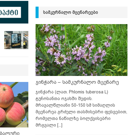
ᲡᲐᲛᲙᲣᲠᲜᲐᲚᲝ ᲛᲪᲔᲜᲐᲠᲔᲔᲑᲘ
ჯინჭარა – სამკურნალო მცენარე
ჯინჭარა (ლათ. Phlomis tuberosa L)
ტუჩოსანთა ოჯახში შედის.
მრავალწლიანი 50-150 სმ სიმაღლის
მცენარეა გრძელი თასმისებრი ფესვებით,
რომელთა ნაწილზე ბოლქვისებრი
მრგვალი
[...]
ობალური