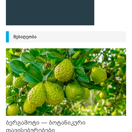
ᲛᲔᲑᲐᲦᲔᲝᲑᲐ
ბერგამოტი — ბოტანიკური
თავისებურებები