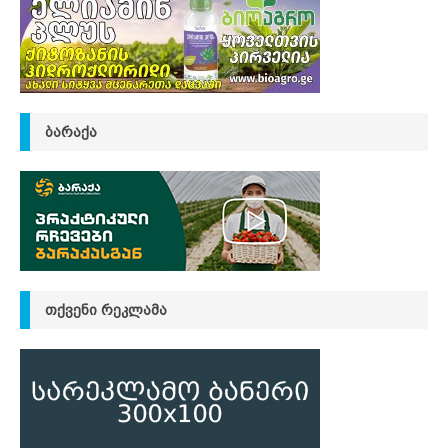
ᲑᲐᲠᲐᲥᲐ
ᲗᲥᲕᲔᲜᲘ ᲠᲔᲙᲚᲐᲛᲐ