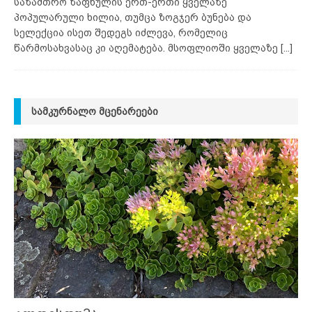
საზამთრო ზაფხულის ერთ-ერთი ყველაზე
პოპულარული ხილია, თუმცა ზოგჯერ ბუნება და
სელექცია ისეთ შედეგს იძლევა, რომელიც
წარმოსახვასაც კი აღემატება. მსოფლიოში ყველაზე
[...]
ᲡᲐᲛᲙᲣᲠᲜᲐᲚᲝ ᲛᲪᲔᲜᲐᲠᲔᲔᲑᲘ