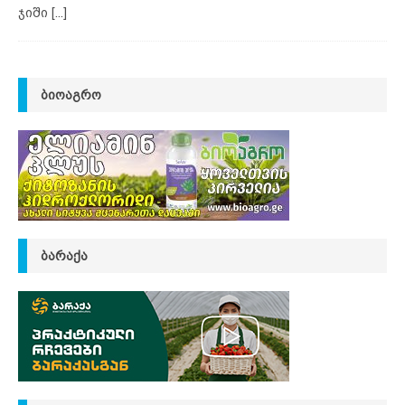
ჯიში
[...]
ᲑᲘᲝᲐᲒᲠᲝ
ᲑᲐᲠᲐᲥᲐ