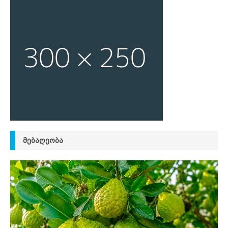
ᲛᲔᲑᲐᲦᲔᲝᲑᲐ