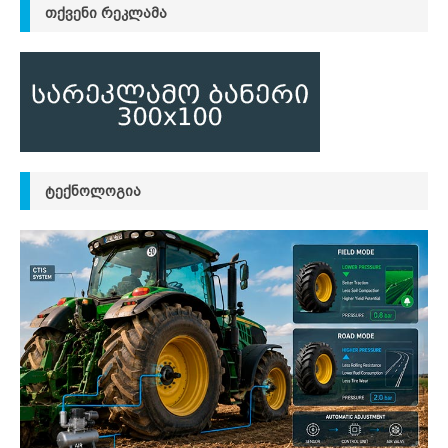
ᲗᲥᲕᲔᲜᲘ ᲠᲔᲙᲚᲐᲛᲐ
ᲢᲔᲥᲜᲝᲚᲝᲒᲘᲐ