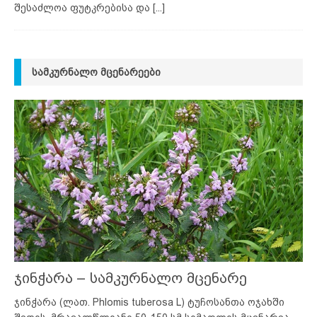
შესაძლოა ფუტკრებისა და
[...]
ᲡᲐᲛᲙᲣᲠᲜᲐᲚᲝ ᲛᲪᲔᲜᲐᲠᲔᲔᲑᲘ
ჯინჭარა – სამკურნალო მცენარე
ჯინჭარა (ლათ. Phlomis tuberosa L) ტუჩოსანთა ოჯახში