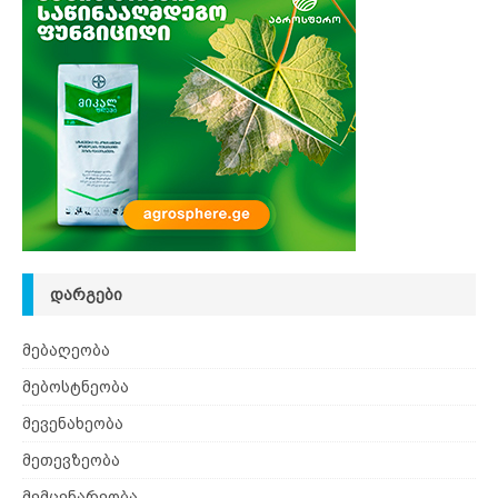
ᲓᲐᲠᲒᲔᲑᲘ
მებაღეობა
მებოსტნეობა
მევენახეობა
მეთევზეობა
მემცენარეობა