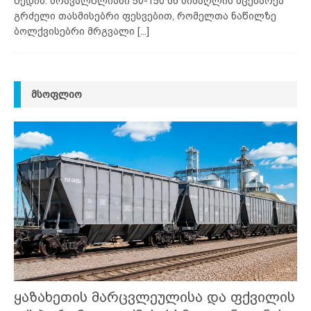
შედის. მრავალწლიანი 50-150 სმ სიმაღლის მცენარეა
გრძელი თასმისებრი ფესვებით, რომელთა ნაწილზე
ბოლქვისებრი მრგვალი
[...]
ᲛᲡᲝᲤᲚᲘᲝ
ყაზახეთის მარცვლეულისა და ფქვილის