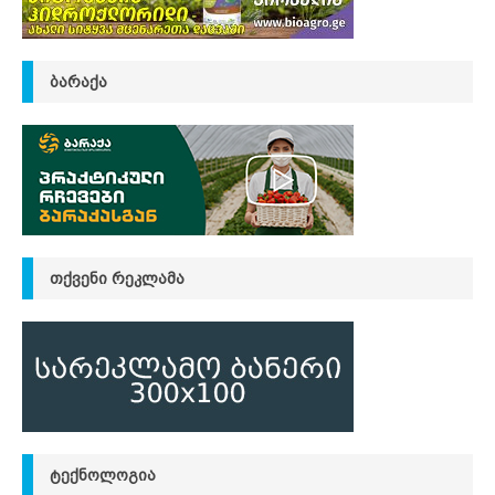
ᲑᲐᲠᲐᲥᲐ
ᲗᲥᲕᲔᲜᲘ ᲠᲔᲙᲚᲐᲛᲐ
ᲢᲔᲥᲜᲝᲚᲝᲒᲘᲐ