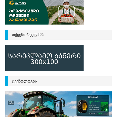
ᲗᲥᲕᲔᲜᲘ ᲠᲔᲙᲚᲐᲛᲐ
ᲢᲔᲥᲜᲝᲚᲝᲒᲘᲐ