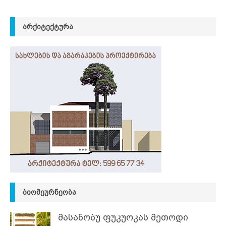
ᲐᲠᲥᲘᲢᲔᲥᲢᲣᲠᲐ
ᲑᲘᲝᲛᲔᲣᲠᲜᲔᲝᲑᲐ
მასანობუ ფუკუოკას მეთოდი