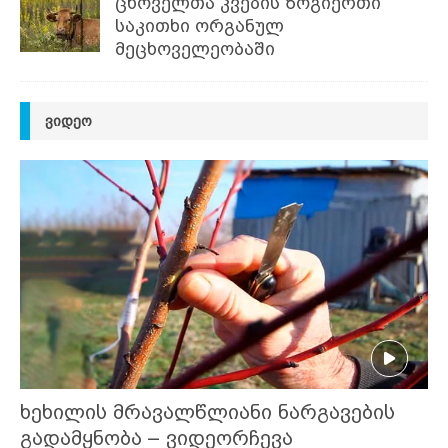
ცხოველთა კვების ზოგიერთი
საკითხი ორგანულ
მეცხოველეობაში
ᲕᲘᲓᲔᲝ
ხეხილის მრავალწლიანი ნარგავების
გადამყნობა – ვიდეორჩევა