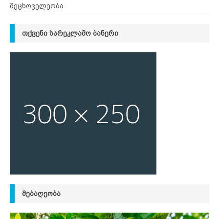
მეცხოველეობა
ᲗᲥᲕᲔᲜᲘ ᲡᲐᲠᲔᲙᲚᲐᲛᲝ ᲑᲐᲜᲔᲠᲘ
ᲛᲔᲑᲐᲦᲔᲝᲑᲐ