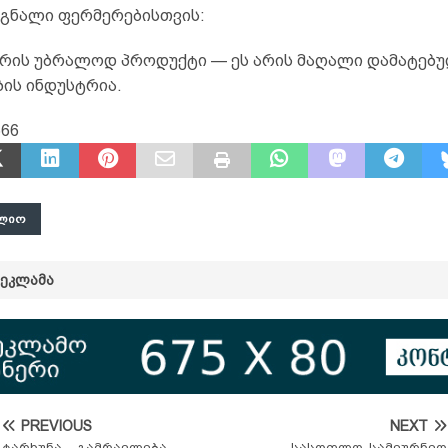
იგნალი ფერმერებისთვის:
რის უბრალოდ პროდუქტი — ეს არის მაღალი დამატებ
ის ინდუსტრია.
666
ᲚᲘᲝ
ᲠᲔᲙᲚᲐᲛᲐ
PREVIOUS
NEXT
ტარხუნა – გამრავლება,
სასოფლო-სამეურნეო