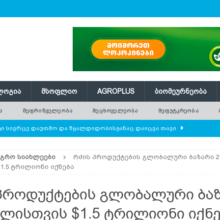
ᲚᲝᲒᲘᲐ
ᲛᲡᲝᲤᲚᲘᲝ
AGROPLUS
ᲑᲘᲝᲛᲔᲣᲠᲜᲔᲝᲑᲐ
Ა
ᲛᲔᲤᲠᲘᲜᲕᲔᲚᲔᲝᲑᲐ
ᲛᲔᲪᲮᲝᲕᲔᲚᲔᲝᲑᲐ
ᲛᲔᲤᲣᲢᲙᲠᲔᲝᲑᲐ
ი სივრცე დაუთმო და წყალდიდობისგანაც დაიცვა თავი
ᲐᲒᲠᲝ ᲡᲘᲐᲮᲚᲔᲔᲑᲘ
რძის პროდუქტების გლობალური ბაზარი 2
1.5 ტრილიონი იქნება
ბა
ᲛᲔᲑᲐᲦᲔᲝᲑᲐ
პროდუქტების გლობალური ბა
ლი ცხოვრება — რატომ რგავენ ადამიანები ხეებს მნიშვნელოვანი
წლისთვის $1.5 ტრილიონი იქნე