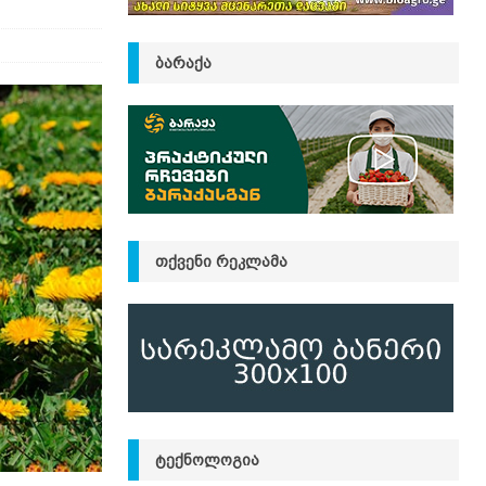
ᲑᲐᲠᲐᲥᲐ
ᲗᲥᲕᲔᲜᲘ ᲠᲔᲙᲚᲐᲛᲐ
ᲢᲔᲥᲜᲝᲚᲝᲒᲘᲐ