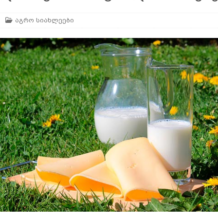
გაწმენდა მწეველებისთვის
AGROPLUS
აგრო სიახლეები