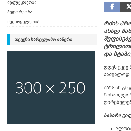
მეფუტკრეობა
მეღორეობა
მეცხოველეობა
რძის პრ
ახალ მა
შეფასებე
ᲗᲥᲕᲔᲜᲘ ᲡᲐᲠᲔᲙᲚᲐᲛᲝ ᲑᲐᲜᲔᲠᲘ
ტრილიონ
და სტაბ
დღეს უკვე
საშუალოდ 
ბაზრის გა
მოსახლეობ
ღირებულები
ბაზარი ცი
გლობა