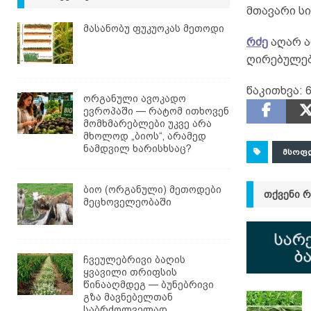
მთავარი ს
მასანობუ ფუკუოკას მეთოდი
რძე
აღარ ა
ღირებულებ
წაკითხვა:
ორგანული ავოკადო
ევროპაში — რატომ ითხოვენ
მომხმარებლები უკვე არა
მხოლოდ „ბიოს“, არამედ
ნამდვილ ხარისხსაც?
ᲛᲡᲝᲤ
ბიო (ორგანული) მეთოდები
ᲗᲥᲕᲔᲜᲘ 
მეცხოველეობაში
ჩვეულებრივი ბაღის
ყვავილი თრიფსის
წინააღმდეგ — ბუნებრივი
გზა მავნებელთან
საბრძოლველად