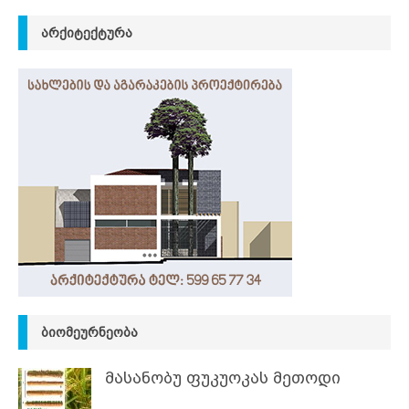
ᲐᲠᲥᲘᲢᲔᲥᲢᲣᲠᲐ
ᲑᲘᲝᲛᲔᲣᲠᲜᲔᲝᲑᲐ
მასანობუ ფუკუოკას მეთოდი