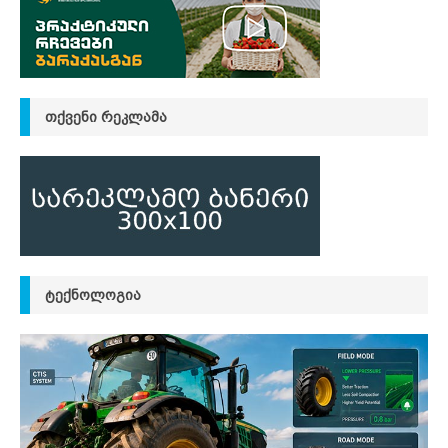
ᲗᲥᲕᲔᲜᲘ ᲠᲔᲙᲚᲐᲛᲐ
ᲢᲔᲥᲜᲝᲚᲝᲒᲘᲐ