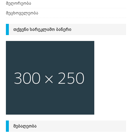
მეღორეობა
მეცხოველეობა
ᲗᲥᲕᲔᲜᲘ ᲡᲐᲠᲔᲙᲚᲐᲛᲝ ᲑᲐᲜᲔᲠᲘ
ᲛᲔᲑᲐᲦᲔᲝᲑᲐ