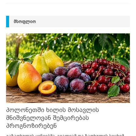
ᲛᲡᲝᲤᲚᲘᲝ
პოლონეთში ხილის მოსავლის
მნიშვნელოვან შემცირებას
პროგნოზირებენ
გაზაფხულის ყინვებმა, გვალვამ და ზაფხულის სიცხემ