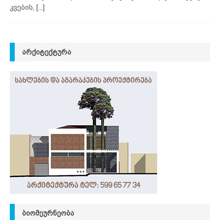
კვების,
[...]
ᲐᲠᲥᲘᲢᲔᲥᲢᲣᲠᲐ
ᲑᲘᲝᲛᲔᲣᲠᲜᲔᲝᲑᲐ