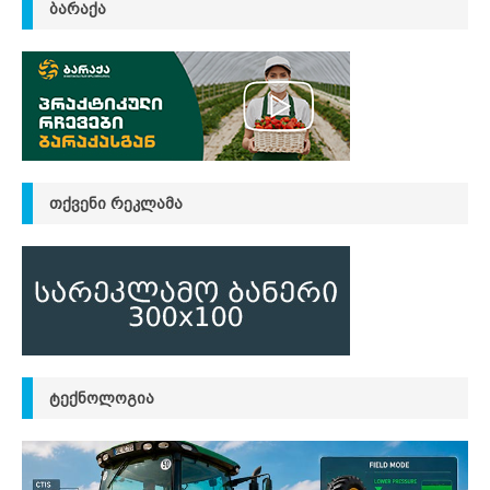
ᲑᲐᲠᲐᲥᲐ
ᲗᲥᲕᲔᲜᲘ ᲠᲔᲙᲚᲐᲛᲐ
ᲢᲔᲥᲜᲝᲚᲝᲒᲘᲐ