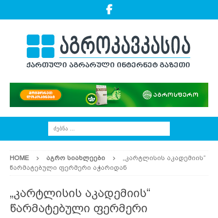
HOME
ᲐᲒᲠᲝ ᲡᲘᲐᲮᲚᲔᲔᲑᲘ
„კარტლისის აკადემიის“
წარმატებული ფერმერი აჭარიდან
„კარტლისის აკადემიის“
წარმატებული ფერმერი