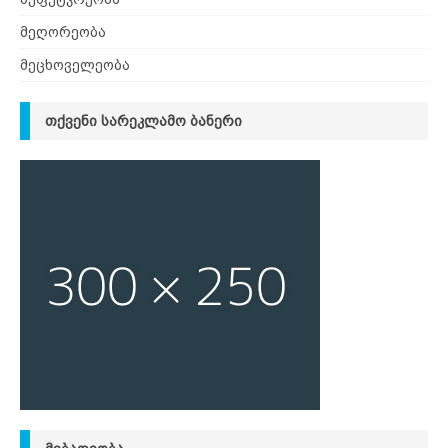
მეღორეობა
მეცხოველეობა
ᲗᲥᲕᲔᲜᲘ ᲡᲐᲠᲔᲙᲚᲐᲛᲝ ᲑᲐᲜᲔᲠᲘ