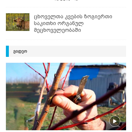
ცხოველთა კვების ზოგიერთი
საკითხი ორგანულ
მეცხოველეობაში
ᲕᲘᲓᲔᲝ