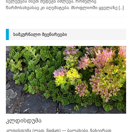
სელექცია ისეთ შედეგს იძლევა, რომელიც
წარმოსახვასაც კი აღემატება. მსოფლიოში ყველაზე
[...]
ᲡᲐᲛᲙᲣᲠᲜᲐᲚᲝ ᲛᲪᲔᲜᲐᲠᲔᲔᲑᲘ
კლდისდუმა
კლდისდუმა (ლათ. Sedum) — ბალახები, ნახევრად