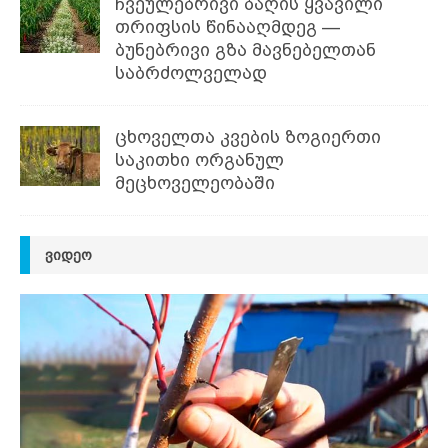
ჩვეულებრივი ბაღის ყვავილი
თრიფსის წინააღმდეგ —
ბუნებრივი გზა მავნებელთან
საბრძოლველად
ცხოველთა კვების ზოგიერთი
საკითხი ორგანულ
მეცხოველეობაში
ᲕᲘᲓᲔᲝ