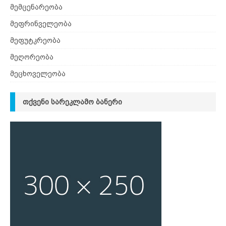
მემცენარეობა
მეფრინველეობა
მეფუტკრეობა
მეღორეობა
მეცხოველეობა
ᲗᲥᲕᲔᲜᲘ ᲡᲐᲠᲔᲙᲚᲐᲛᲝ ᲑᲐᲜᲔᲠᲘ