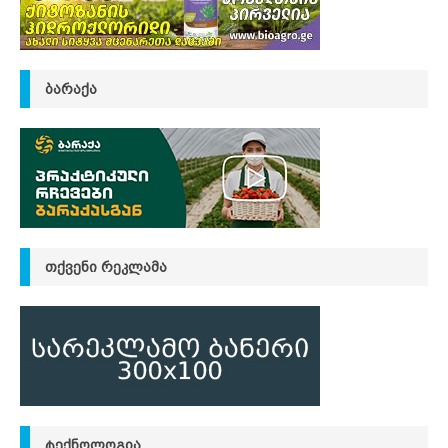
ᲑᲐᲠᲐᲥᲐ
ᲗᲥᲕᲔᲜᲘ ᲠᲔᲙᲚᲐᲛᲐ
ᲢᲔᲥᲜᲝᲚᲝᲒᲘᲐ