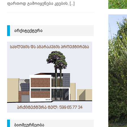
ფართოდ გამოიყენება კვების,
[...]
ᲐᲠᲥᲘᲢᲔᲥᲢᲣᲠᲐ
ᲑᲘᲝᲛᲔᲣᲠᲜᲔᲝᲑᲐ