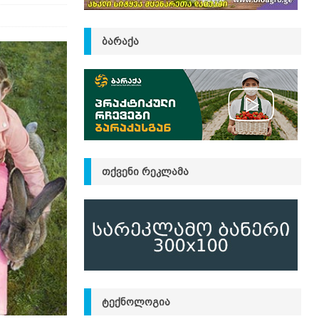
ᲑᲐᲠᲐᲥᲐ
ᲗᲥᲕᲔᲜᲘ ᲠᲔᲙᲚᲐᲛᲐ
ᲢᲔᲥᲜᲝᲚᲝᲒᲘᲐ