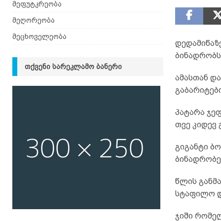
მეფუტკრეობა
მეღორეობა
მეცხოველეობა
დედამიწაზ
ბინადრობს,
ᲗᲥᲕᲔᲜᲘ ᲡᲐᲠᲔᲙᲚᲐᲛᲝ ᲑᲐᲜᲔᲠᲘ
ამასთან და
გაბარიტები
პატარა ჯეფ
თვე კიდევ
გიგანტი ბო
ბინადრობე
წლის განმ
სტაფილო დ
ჯიში რომე