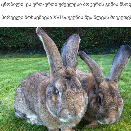
 ცნობილი, ეს ერთ-ერთი უძველესი ბოცვრის ჯიშია მს
ბ პირველი მოხსენიება XVI საუკუნის შუა წლებს მიეკუთვ