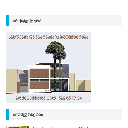
ᲐᲠᲥᲘᲢᲔᲥᲢᲣᲠᲐ
ᲑᲘᲝᲛᲔᲣᲠᲜᲔᲝᲑᲐ