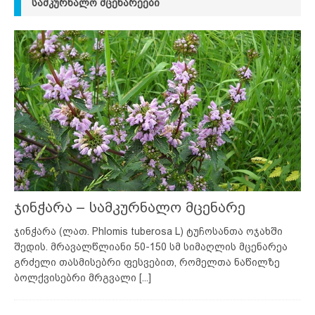
ᲡᲐᲛᲙᲣᲠᲜᲐᲚᲝ ᲛᲪᲔᲜᲐᲠᲔᲔᲑᲘ
ჯინჭარა – სამკურნალო მცენარე
ჯინჭარა (ლათ. Phlomis tuberosa L) ტუჩოსანთა ოჯახში
შედის. მრავალწლიანი 50-150 სმ სიმაღლის მცენარეა
გრძელი თასმისებრი ფესვებით, რომელთა ნაწილზე
ბოლქვისებრი მრგვალი
[...]