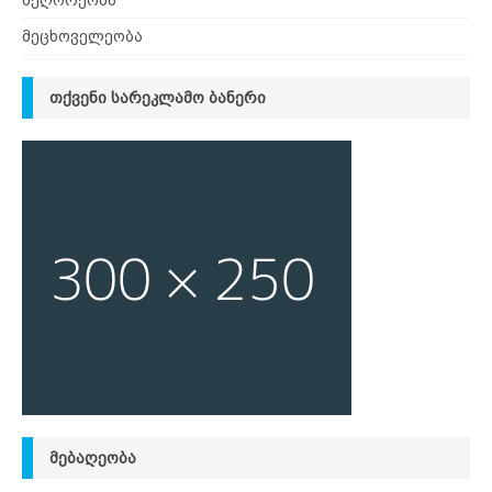
მეღორეობა
მეცხოველეობა
ᲗᲥᲕᲔᲜᲘ ᲡᲐᲠᲔᲙᲚᲐᲛᲝ ᲑᲐᲜᲔᲠᲘ
ᲛᲔᲑᲐᲦᲔᲝᲑᲐ