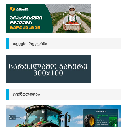
ᲗᲥᲕᲔᲜᲘ ᲠᲔᲙᲚᲐᲛᲐ
ᲢᲔᲥᲜᲝᲚᲝᲒᲘᲐ