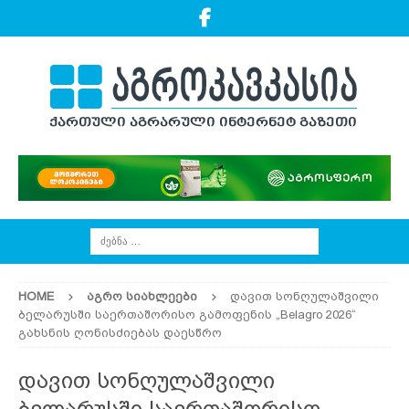
HOME
ᲐᲒᲠᲝ ᲡᲘᲐᲮᲚᲔᲔᲑᲘ
დავით სონღულაშვილი
ბელარუსში საერთაშორისო გამოფენის „Belagro 2026“
გახსნის ღონისძიებას დაესწრო
დავით სონღულაშვილი
ბელარუსში საერთაშორისო