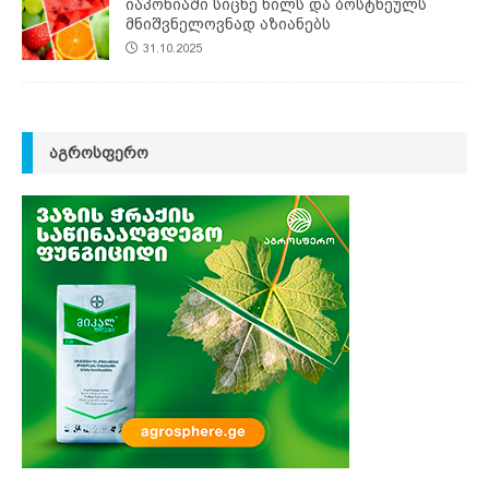
იაპონიაში სიცხე ხილს და ბოსტნეულს
მნიშვნელოვნად აზიანებს
31.10.2025
ᲐᲒᲠᲝᲡᲤᲔᲠᲝ