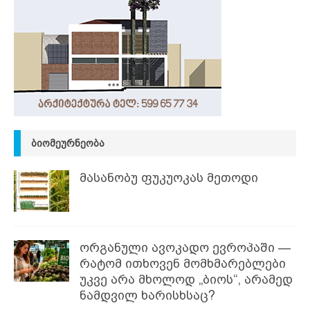
ᲑᲘᲝᲛᲔᲣᲠᲜᲔᲝᲑᲐ
მასანობუ ფუკუოკას მეთოდი
ორგანული ავოკადო ევროპაში —
რატომ ითხოვენ მომხმარებლები
უკვე არა მხოლოდ „ბიოს“, არამედ
ნამდვილ ხარისხსაც?