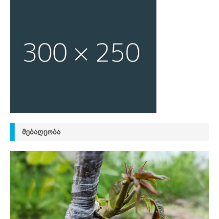
ᲛᲔᲑᲐᲦᲔᲝᲑᲐ