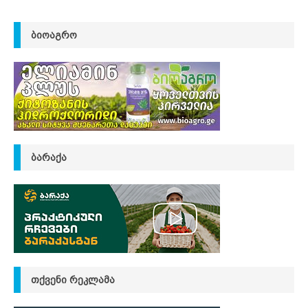
ᲑᲘᲝᲐᲒᲠᲝ
ᲑᲐᲠᲐᲥᲐ
ᲗᲥᲕᲔᲜᲘ ᲠᲔᲙᲚᲐᲛᲐ