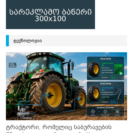
ᲢᲔᲥᲜᲝᲚᲝᲒᲘᲐ
ტრაქტორი, რომელიც საბურავების