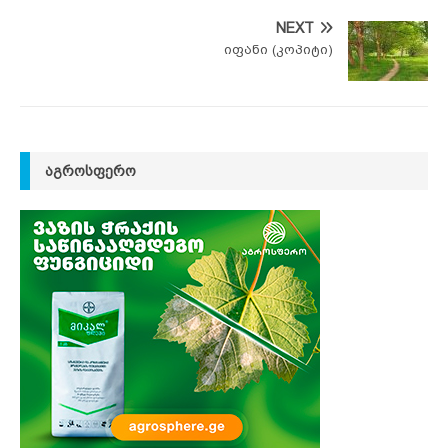
NEXT
იფანი (კოპიტი)
ᲐᲒᲠᲝᲡᲤᲔᲠᲝ