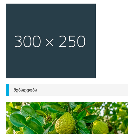
ᲛᲔᲑᲐᲦᲔᲝᲑᲐ