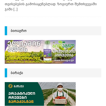
თვისებების გამოსაყენებლად. ზოგიერთ შემთხვევაში
ჯიში
[...]
ᲑᲘᲝᲐᲒᲠᲝ
ᲑᲐᲠᲐᲥᲐ