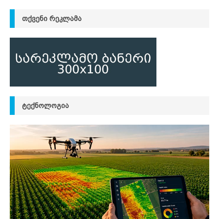
ᲗᲥᲕᲔᲜᲘ ᲠᲔᲙᲚᲐᲛᲐ
ᲢᲔᲥᲜᲝᲚᲝᲒᲘᲐ