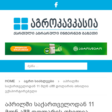
HOME
ᲐᲒᲠᲝ ᲡᲘᲐᲮᲚᲔᲔᲑᲘ
აპრილში
საქართველოდან 11 მლნ აშშ დოლარის თხილია
ექსპორტირებული
აპრილში საქართველოდან 11
მლნ აშშ დოლარის თხილია