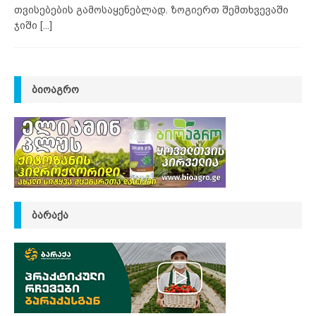
თვისებების გამოსაყენებლად. ზოგიერთ შემთხვევაში
ჯიში
[...]
ᲑᲘᲝᲐᲒᲠᲝ
ᲑᲐᲠᲐᲥᲐ