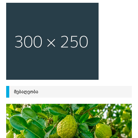
ᲛᲔᲑᲐᲦᲔᲝᲑᲐ