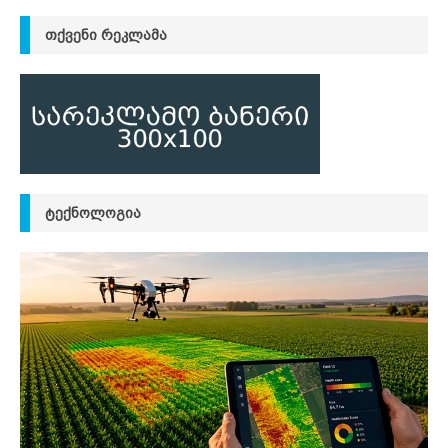
ᲗᲥᲕᲔᲜᲘ ᲠᲔᲙᲚᲐᲛᲐ
ᲢᲔᲥᲜᲝᲚᲝᲒᲘᲐ