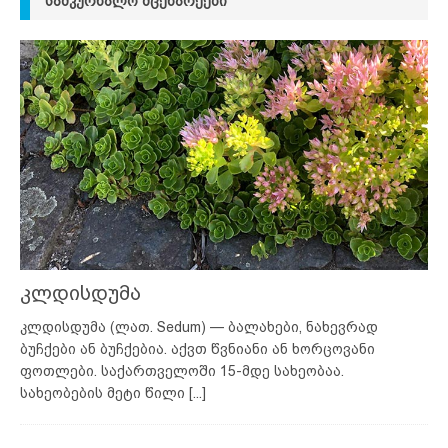
ᲡᲐᲛᲙᲣᲠᲜᲐᲚᲝ ᲛᲪᲔᲜᲐᲠᲔᲔᲑᲘ
კლდისდუმა
კლდისდუმა (ლათ. Sedum) — ბალახები, ნახევრად
ბუჩქები ან ბუჩქებია. აქვთ წვნიანი ან ხორცოვანი
ფოთლები. საქართველოში 15-მდე სახეობაა.
სახეობების მეტი წილი
[...]