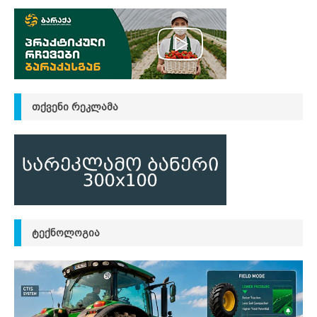
ᲗᲥᲕᲔᲜᲘ ᲠᲔᲙᲚᲐᲛᲐ
ᲢᲔᲥᲜᲝᲚᲝᲒᲘᲐ