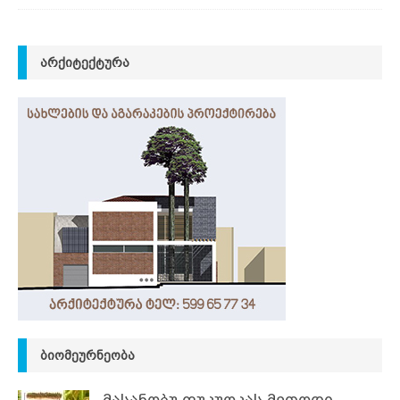
ᲐᲠᲥᲘᲢᲔᲥᲢᲣᲠᲐ
ᲑᲘᲝᲛᲔᲣᲠᲜᲔᲝᲑᲐ