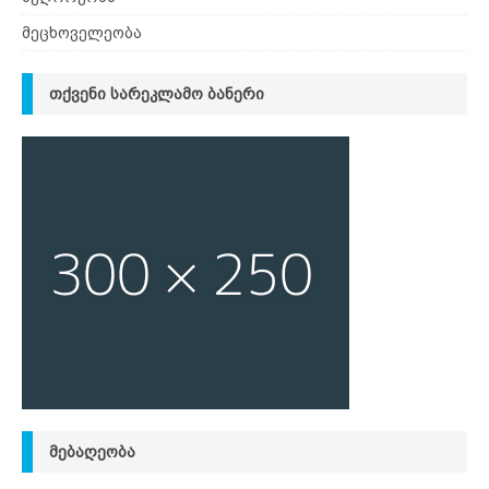
მეცხოველეობა
ᲗᲥᲕᲔᲜᲘ ᲡᲐᲠᲔᲙᲚᲐᲛᲝ ᲑᲐᲜᲔᲠᲘ
ᲛᲔᲑᲐᲦᲔᲝᲑᲐ