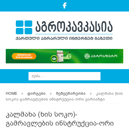
HOME
ᲓᲐᲠᲒᲔᲑᲘ
ᲛᲔᲛᲪᲔᲜᲐᲠᲔᲝᲑᲐ
კალმახა (ხის
სოკო)-გამრავლების ინსტრუქცია-ორი ვარიანტი
კალმახა (ხის სოკო)-
გამრავლების ინსტრუქცია-ორი