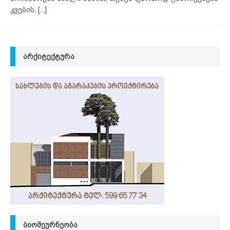
კვების,
[...]
ᲐᲠᲥᲘᲢᲔᲥᲢᲣᲠᲐ
ᲑᲘᲝᲛᲔᲣᲠᲜᲔᲝᲑᲐ