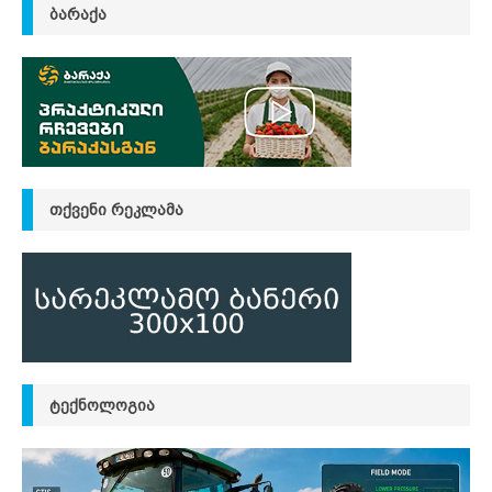
ᲑᲐᲠᲐᲥᲐ
ᲗᲥᲕᲔᲜᲘ ᲠᲔᲙᲚᲐᲛᲐ
ᲢᲔᲥᲜᲝᲚᲝᲒᲘᲐ