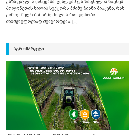
გაზაფხულის ყინვებმა, გვალვამ და ზაფხულის სიცხემ
პოლონეთის ხილის სექტორს მძიმე ზიანი მიაყენა, რის
გამოც წელს ბაზარზე ხილის რაოდენობა
მნიშვნელოვნად შემცირდება.
[...]
ᲐᲒᲠᲝᲛᲐᲠᲙᲔᲢᲘ