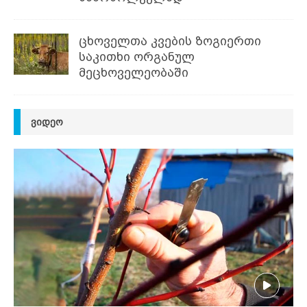
ცხოველთა კვების ზოგიერთი
საკითხი ორგანულ
მეცხოველეობაში
ᲕᲘᲓᲔᲝ