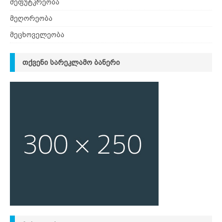
მეფუტკრეობა
მეღორეობა
მეცხოველეობა
ᲗᲥᲕᲔᲜᲘ ᲡᲐᲠᲔᲙᲚᲐᲛᲝ ᲑᲐᲜᲔᲠᲘ