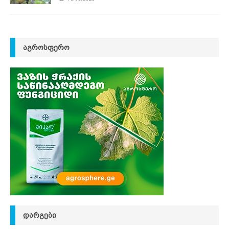
ᲐᲒᲠᲝᲡᲤᲔᲠᲝ
ᲓᲐᲠᲒᲔᲑᲘ