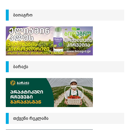
ᲑᲘᲝᲐᲒᲠᲝ
ᲑᲐᲠᲐᲥᲐ
ᲗᲥᲕᲔᲜᲘ ᲠᲔᲙᲚᲐᲛᲐ