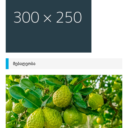
ᲛᲔᲑᲐᲦᲔᲝᲑᲐ