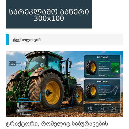
ᲢᲔᲥᲜᲝᲚᲝᲒᲘᲐ
ტრაქტორი, რომელიც საბურავების