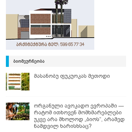
ᲑᲘᲝᲛᲔᲣᲠᲜᲔᲝᲑᲐ
მასანობუ ფუკუოკას მეთოდი
ორგანული ავოკადო ევროპაში —
რატომ ითხოვენ მომხმარებლები
უკვე არა მხოლოდ „ბიოს“, არამედ
ნამდვილ ხარისხსაც?