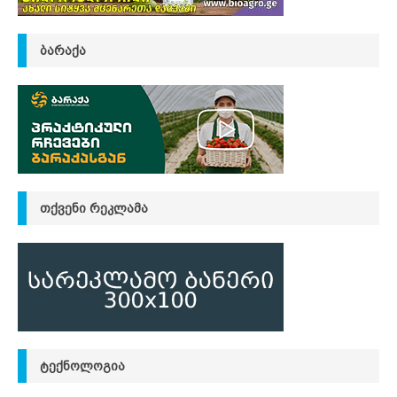
ᲑᲐᲠᲐᲥᲐ
ᲗᲥᲕᲔᲜᲘ ᲠᲔᲙᲚᲐᲛᲐ
ᲢᲔᲥᲜᲝᲚᲝᲒᲘᲐ