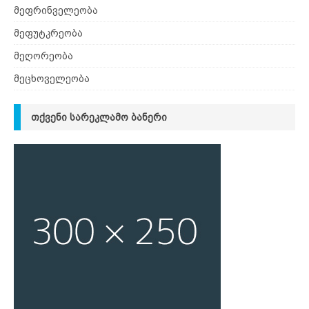
მეფრინველეობა
მეფუტკრეობა
მეღორეობა
მეცხოველეობა
ᲗᲥᲕᲔᲜᲘ ᲡᲐᲠᲔᲙᲚᲐᲛᲝ ᲑᲐᲜᲔᲠᲘ