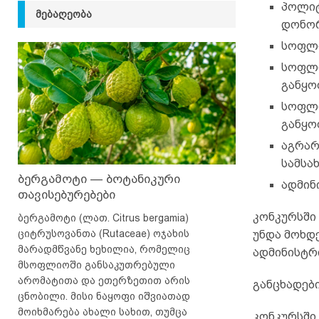
პოლიტ
ᲛᲔᲑᲐᲦᲔᲝᲑᲐ
დონორ
სოფლი
სოფლი
განყო
სოფლი
განყო
აგრარ
სამსა
ბერგამოტი — ბოტანიკური
ადმინ
თავისებურებები
კონკურსში
ბერგამოტი (ლათ. Citrus bergamia)
ციტრუსოვანთა (Rutaceae) ოჯახის
უნდა მოხდ
მარადმწვანე ხეხილია, რომელიც
ადმინისტრი
მსოფლიოში განსაკუთრებული
არომატითა და ეთერზეთით არის
განცხადებ
ცნობილი. მისი ნაყოფი იშვიათად
მოიხმარება ახალი სახით, თუმცა
კონკურსში