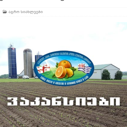
ან
ᲛᲔᲪᲮᲝᲕᲔᲚᲔᲝᲑᲐ
აგრო სიახლეები