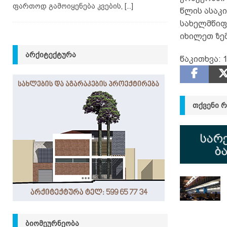
ფართოდ გამოიყენება კვების,
[...]
წლის ასაკ
სახელმწიფ
იხილეთ ზე
ᲐᲠᲥᲘᲢᲔᲥᲢᲣᲠᲐ
წაკითხვა:
1
ᲗᲥᲕᲔᲜᲘ 
ᲑᲘᲝᲛᲔᲣᲠᲜᲔᲝᲑᲐ