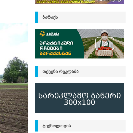
ᲑᲐᲠᲐᲥᲐ
ᲗᲥᲕᲔᲜᲘ ᲠᲔᲙᲚᲐᲛᲐ
ᲢᲔᲥᲜᲝᲚᲝᲒᲘᲐ