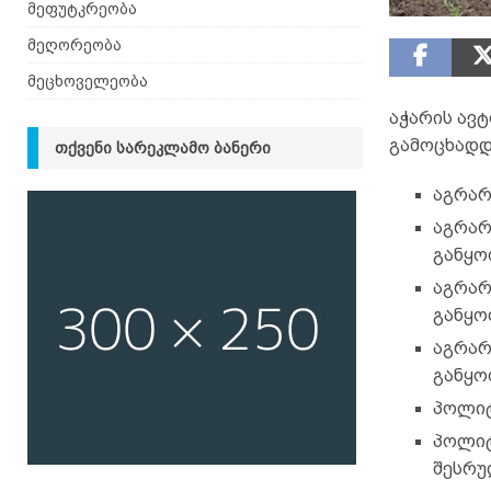
მეფუტკრეობა
მეღორეობა
მეცხოველეობა
აჭარის ავ
გამოცხადდა
ᲗᲥᲕᲔᲜᲘ ᲡᲐᲠᲔᲙᲚᲐᲛᲝ ᲑᲐᲜᲔᲠᲘ
აგრარ
აგრარ
განყო
აგრარ
განყო
აგრარ
განყო
პოლიტ
პოლიტ
შესრუ