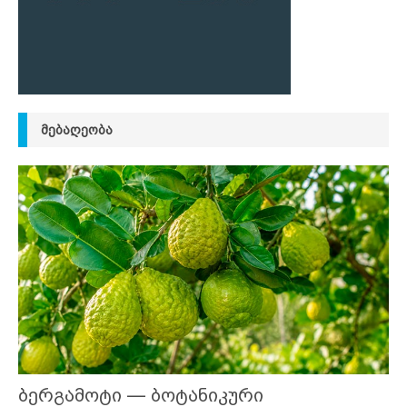
ᲛᲔᲑᲐᲦᲔᲝᲑᲐ
ბერგამოტი — ბოტანიკური