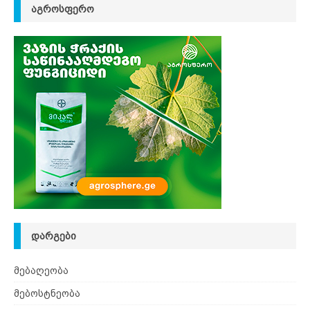
ᲐᲒᲠᲝᲡᲤᲔᲠᲝ
ᲓᲐᲠᲒᲔᲑᲘ
მებაღეობა
მებოსტნეობა