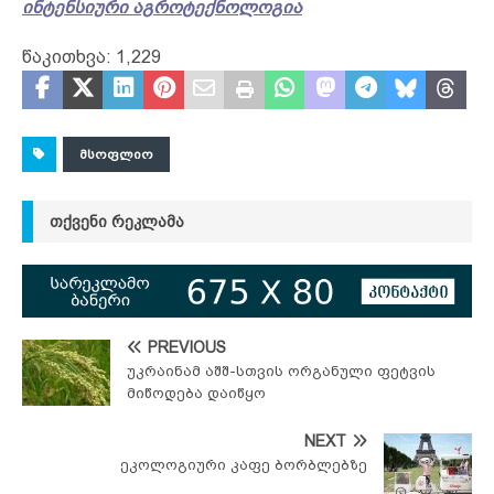
ინტენსიური აგროტექნოლოგია
წაკითხვა:
1,229
ᲛᲡᲝᲤᲚᲘᲝ
ᲗᲥᲕᲔᲜᲘ ᲠᲔᲙᲚᲐᲛᲐ
PREVIOUS
უკრაინამ აშშ-სთვის ორგანული ფეტვის
მიწოდება დაიწყო
NEXT
ეკოლოგიური კაფე ბორბლებზე