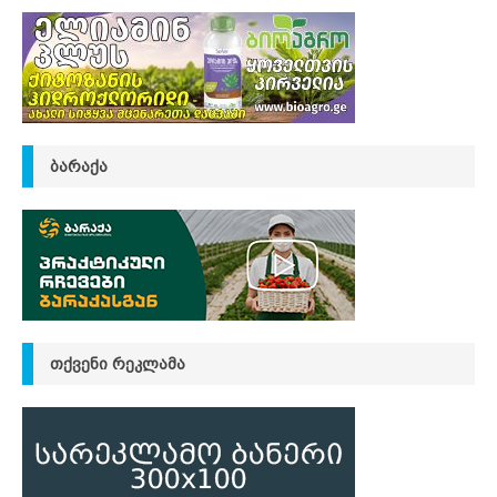
ᲑᲐᲠᲐᲥᲐ
ᲗᲥᲕᲔᲜᲘ ᲠᲔᲙᲚᲐᲛᲐ