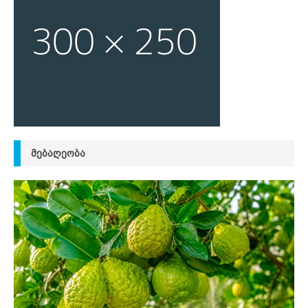
ᲛᲔᲑᲐᲦᲔᲝᲑᲐ