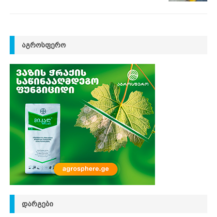
ᲐᲒᲠᲝᲡᲤᲔᲠᲝ
ᲓᲐᲠᲒᲔᲑᲘ