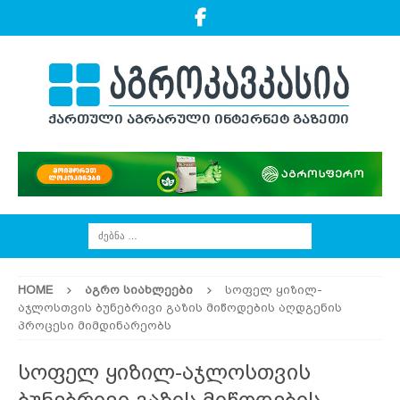
HOME
ᲐᲒᲠᲝ ᲡᲘᲐᲮᲚᲔᲔᲑᲘ
სოფელ ყიზილ-
აჯლოსთვის ბუნებრივი გაზის მიწოდების აღდგენის
პროცესი მიმდინარეობს
სოფელ ყიზილ-აჯლოსთვის
ბუნებრივი გაზის მიწოდების