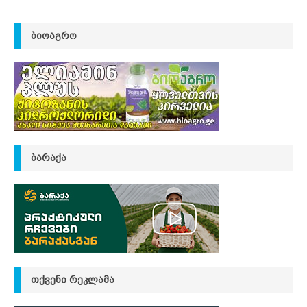
ᲑᲘᲝᲐᲒᲠᲝ
ᲑᲐᲠᲐᲥᲐ
ᲗᲥᲕᲔᲜᲘ ᲠᲔᲙᲚᲐᲛᲐ