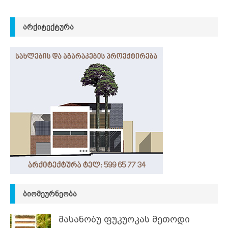
ᲐᲠᲥᲘᲢᲔᲥᲢᲣᲠᲐ
ᲑᲘᲝᲛᲔᲣᲠᲜᲔᲝᲑᲐ
მასანობუ ფუკუოკას მეთოდი