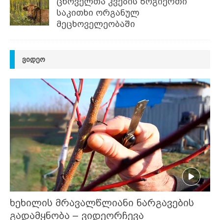
ცხოველთა კვების ზოგიერთი
საკითხი ორგანულ
მეცხოველეობაში
ᲕᲘᲓᲔᲝ
ხეხილის მრავალწლიანი ნარგავების
გადამყნობა – ვიდეორჩევა