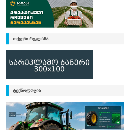
ᲗᲥᲕᲔᲜᲘ ᲠᲔᲙᲚᲐᲛᲐ
ᲢᲔᲥᲜᲝᲚᲝᲒᲘᲐ