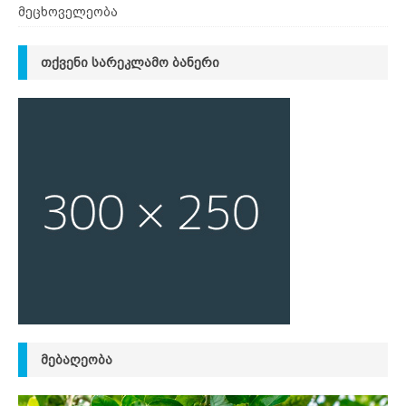
მეცხოველეობა
ᲗᲥᲕᲔᲜᲘ ᲡᲐᲠᲔᲙᲚᲐᲛᲝ ᲑᲐᲜᲔᲠᲘ
ᲛᲔᲑᲐᲦᲔᲝᲑᲐ