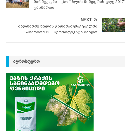
მარნეულში – „ხორბლის მინდვრის დღე 2017“
გაიმართა
NEXT
ბაღდათში ხილის გადამამუშავებელმა
საწარმომ ISO სერთიფიკატი მიიღო
ᲐᲒᲠᲝᲡᲤᲔᲠᲝ