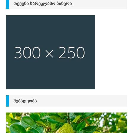
ᲗᲥᲕᲔᲜᲘ ᲡᲐᲠᲔᲙᲚᲐᲛᲝ ᲑᲐᲜᲔᲠᲘ
ᲛᲔᲑᲐᲦᲔᲝᲑᲐ