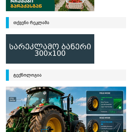
ᲗᲥᲕᲔᲜᲘ ᲠᲔᲙᲚᲐᲛᲐ
ᲢᲔᲥᲜᲝᲚᲝᲒᲘᲐ