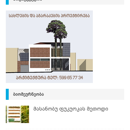
ᲑᲘᲝᲛᲔᲣᲠᲜᲔᲝᲑᲐ
მასანობუ ფუკუოკას მეთოდი