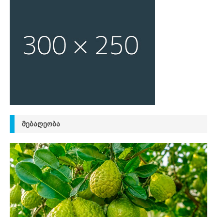
ᲛᲔᲑᲐᲦᲔᲝᲑᲐ