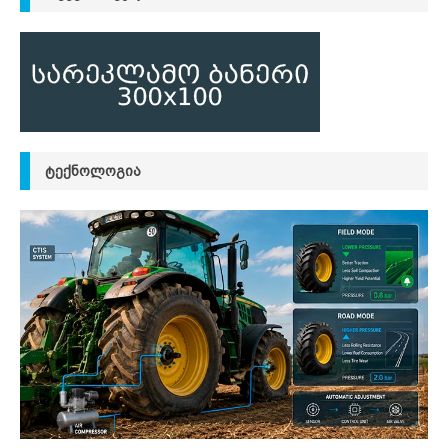
ᲢᲔᲥᲜᲝᲚᲝᲒᲘᲐ