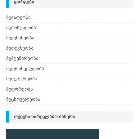
ᲓᲐᲠᲒᲔᲑᲘ
მებაღეობა
მებოსტნეობა
მევენახეობა
მეთევზეობა
მემცენარეობა
მეფრინველეობა
მეფუტკრეობა
მეღორეობა
მეცხოველეობა
ᲗᲥᲕᲔᲜᲘ ᲡᲐᲠᲔᲙᲚᲐᲛᲝ ᲑᲐᲜᲔᲠᲘ