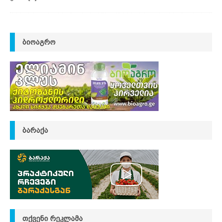
ᲑᲘᲝᲐᲒᲠᲝ
ᲑᲐᲠᲐᲥᲐ
ᲗᲥᲕᲔᲜᲘ ᲠᲔᲙᲚᲐᲛᲐ