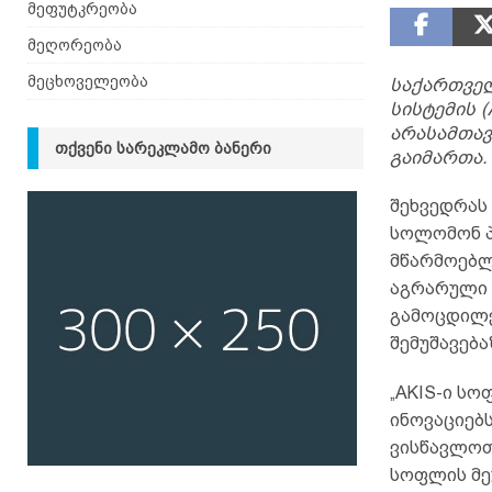
მეფუტკრეობა
მეღორეობა
მეცხოველეობა
საქართვე
სისტემის 
არასამთავ
ᲗᲥᲕᲔᲜᲘ ᲡᲐᲠᲔᲙᲚᲐᲛᲝ ᲑᲐᲜᲔᲠᲘ
გაიმართა.
შეხვედრას
სოლომონ პ
მწარმოებლ
აგრარული 
გამოცდილე
შემუშავება
„AKIS-ი ს
ინოვაციებ
ვისწავლოთ
სოფლის მე