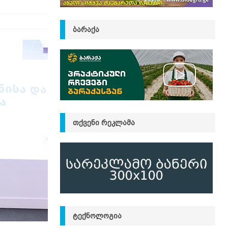
ᲑᲐᲠᲐᲥᲐ
ᲗᲥᲕᲔᲜᲘ ᲠᲔᲙᲚᲐᲛᲐ
ᲢᲔᲥᲜᲝᲚᲝᲒᲘᲐ