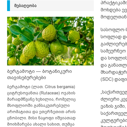
პრაქტიკაშ
ᲛᲔᲑᲐᲦᲔᲝᲑᲐ
მოხდება ე
მოდელთან 
სასოფლო-სა
სოფლად და
გაძლიერებ
სამეურნეო 
და სოფლის
და განათლ
ბერგამოტი — ბოტანიკური
მხარდაჭერ
თავისებურებები
(SDC) დაფი
ბერგამოტი (ლათ. Citrus bergamia)
„საქართვე
ციტრუსოვანთა (Rutaceae) ოჯახის
ძლიერი კვლ
მარადმწვანე ხეხილია, რომელიც
მსოფლიოში განსაკუთრებული
ვაზის ჯიში
არომატითა და ეთერზეთით არის
საქართველ
ცნობილი. მისი ნაყოფი იშვიათად
კულტურების
მოიხმარება ახალი სახით, თუმცა