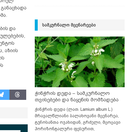
რარულ
 განაცხადა
მა.
ᲡᲐᲛᲙᲣᲠᲜᲐᲚᲝ ᲛᲪᲔᲜᲐᲠᲔᲔᲑᲘ
ბის და
ბულებების,
გენტოს
, აზიის
ის
ის
ჭინჭრის დედა – სამკურნალო
თვისებები და ნაყენის მომზადება
ჭინჭრის დედა (ლათ. Lamium album L.)
მრავალწლიანი ბალახოვანი მცენარეა,
ტუჩოსანთა ოჯახიდან, გრძელი, მცოცავი
ჰორიზონტალური ფესურით,