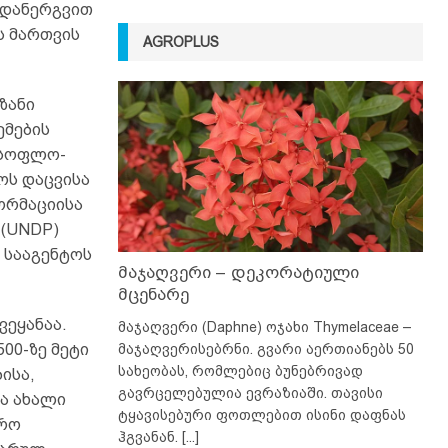
 დანერგვით
ს მართვის
AGROPLUS
ზანი
ემების
ასოფლო-
ოს დაცვისა
ორმაციისა
 (UNDP)
 სააგენტოს
მაჯაღვერი – დეკორატიული
მცენარე
ეყანაა.
მაჯაღვერი (Daphne) ოჯახი Thymelaceae –
00-ზე მეტი
მაჯაღვერისებრნი. გვარი აერთიანებს 50
სახეობას, რომლებიც ბუნებრივად
ბისა,
გავრცელებულია ევრაზიაში. თავისი
ა ახალი
ტყავისებური ფოთლებით ისინი დაფნას
ზრო
ჰგვანან.
[...]