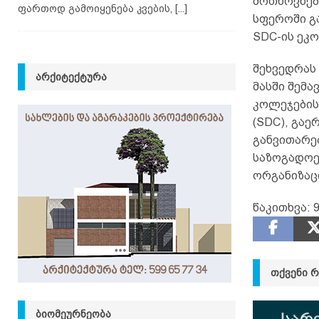
მოთხოვნებ
ფართოდ გამოიყენება კვების,
[...]
სფეროში გა
SDC-ის ეკ
შეხვედრას
ᲐᲠᲥᲘᲢᲔᲥᲢᲣᲠᲐ
მასში შემ
კოლეჯების
(SDC), გაე
განვითარე
საზოგადოე
ორგანიზაც
წაკითხვა:
ᲗᲥᲕᲔᲜᲘ 
ᲑᲘᲝᲛᲔᲣᲠᲜᲔᲝᲑᲐ