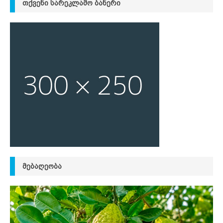
ᲗᲥᲕᲔᲜᲘ ᲡᲐᲠᲔᲙᲚᲐᲛᲝ ᲑᲐᲜᲔᲠᲘ
ᲛᲔᲑᲐᲦᲔᲝᲑᲐ