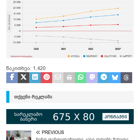
წაკითხვა:
1,420
ᲗᲥᲕᲔᲜᲘ ᲠᲔᲙᲚᲐᲛᲐ
PREVIOUS
ნინო თანდილაშვილი კესი ფლინს შეხვდა