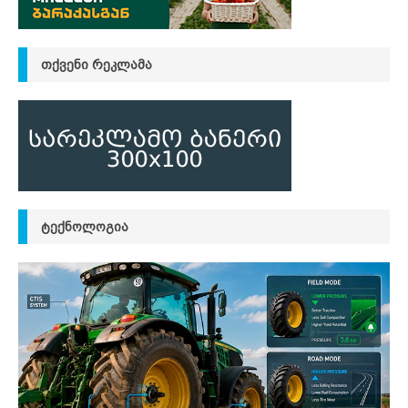
ᲗᲥᲕᲔᲜᲘ ᲠᲔᲙᲚᲐᲛᲐ
ᲢᲔᲥᲜᲝᲚᲝᲒᲘᲐ