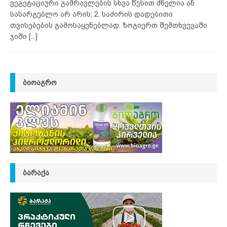
ვეგეტაციური გამრავლების სხვა წესით ძნელია ან
სასარგებლო არ არის; 2. საძირის დადებითი
თვისებების გამოსაყენებლად. ზოგიერთ შემთხვევაში
ჯიში
[...]
ᲑᲘᲝᲐᲒᲠᲝ
ᲑᲐᲠᲐᲥᲐ