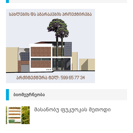
ᲑᲘᲝᲛᲔᲣᲠᲜᲔᲝᲑᲐ
მასანობუ ფუკუოკას მეთოდი