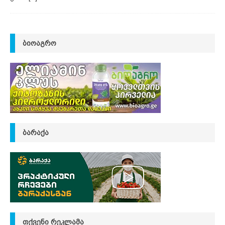
ᲑᲘᲝᲐᲒᲠᲝ
ᲑᲐᲠᲐᲥᲐ
ᲗᲥᲕᲔᲜᲘ ᲠᲔᲙᲚᲐᲛᲐ