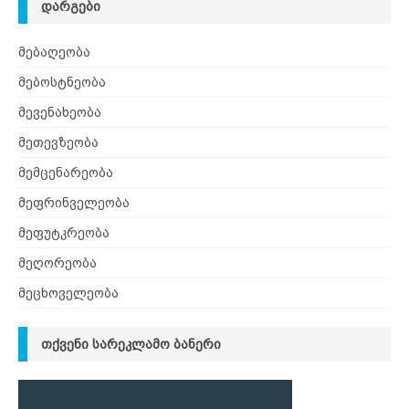
ᲓᲐᲠᲒᲔᲑᲘ
მებაღეობა
მებოსტნეობა
მევენახეობა
მეთევზეობა
მემცენარეობა
მეფრინველეობა
მეფუტკრეობა
მეღორეობა
მეცხოველეობა
ᲗᲥᲕᲔᲜᲘ ᲡᲐᲠᲔᲙᲚᲐᲛᲝ ᲑᲐᲜᲔᲠᲘ