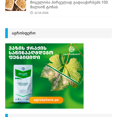
მოცულობა პირველად გადააჭარბებს 100
მილიონ ტონას
22.04.2026
ᲐᲒᲠᲝᲡᲤᲔᲠᲝ