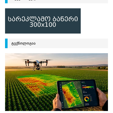
ᲢᲔᲥᲜᲝᲚᲝᲒᲘᲐ