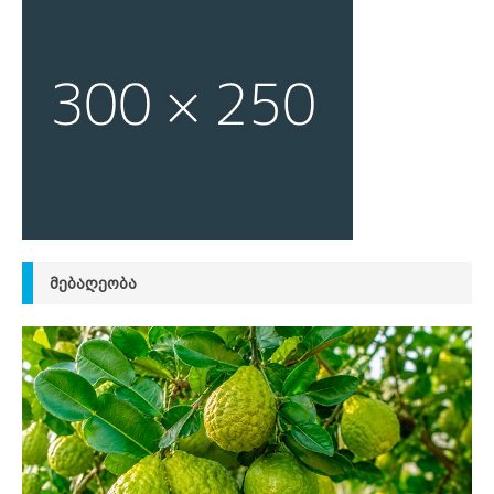
ᲛᲔᲑᲐᲦᲔᲝᲑᲐ