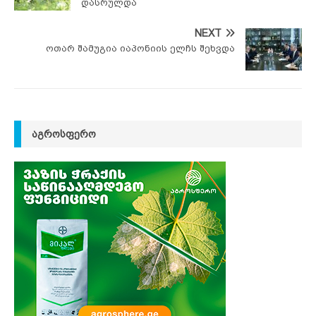
დასრულდა
NEXT
ოთარ შამუგია იაპონიის ელჩს შეხვდა
ᲐᲒᲠᲝᲡᲤᲔᲠᲝ