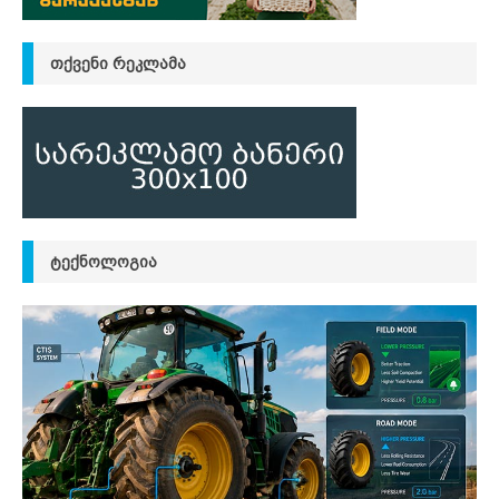
ᲗᲥᲕᲔᲜᲘ ᲠᲔᲙᲚᲐᲛᲐ
ᲢᲔᲥᲜᲝᲚᲝᲒᲘᲐ