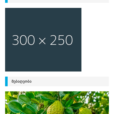
ᲛᲔᲑᲐᲦᲔᲝᲑᲐ