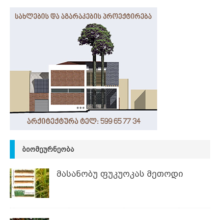
ᲑᲘᲝᲛᲔᲣᲠᲜᲔᲝᲑᲐ
მასანობუ ფუკუოკას მეთოდი