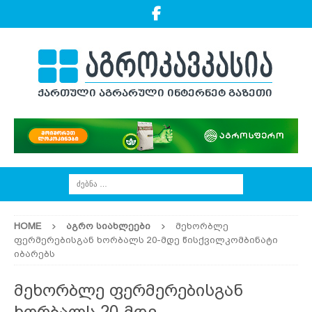
HOME
ᲐᲒᲠᲝ ᲡᲘᲐᲮᲚᲔᲔᲑᲘ
მეხორბლე
ფერმერებისგან ხორბალს 20-მდე წისქვილკომბინატი
იბარებს
მეხორბლე ფერმერებისგან
ხორბალს 20-მდე