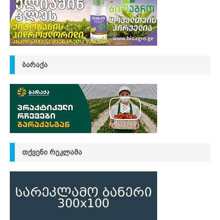
ᲑᲐᲠᲐᲥᲐ
ᲗᲥᲕᲔᲜᲘ ᲠᲔᲙᲚᲐᲛᲐ