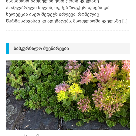
საზამთრო ზაფხულის ერთ-ერთი ყველაზე
პოპულარული ხილია, თუმცა ზოგჯერ ბუნება და
სელექცია ისეთ შედეგს იძლევა, რომელიც
წარმოსახვასაც კი აღემატება. მსოფლიოში ყველაზე
[...]
ᲡᲐᲛᲙᲣᲠᲜᲐᲚᲝ ᲛᲪᲔᲜᲐᲠᲔᲔᲑᲘ