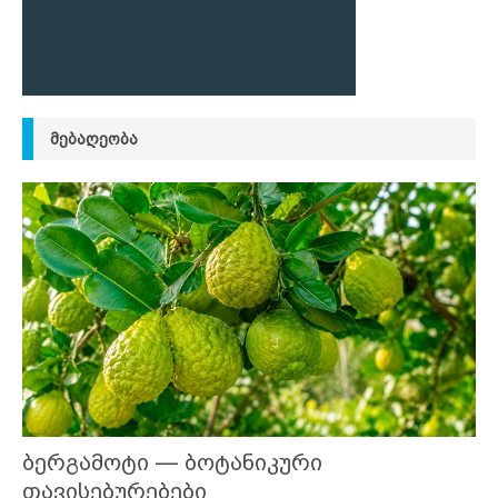
ᲛᲔᲑᲐᲦᲔᲝᲑᲐ
ბერგამოტი — ბოტანიკური
თავისებურებები