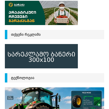
ᲗᲥᲕᲔᲜᲘ ᲠᲔᲙᲚᲐᲛᲐ
ᲢᲔᲥᲜᲝᲚᲝᲒᲘᲐ