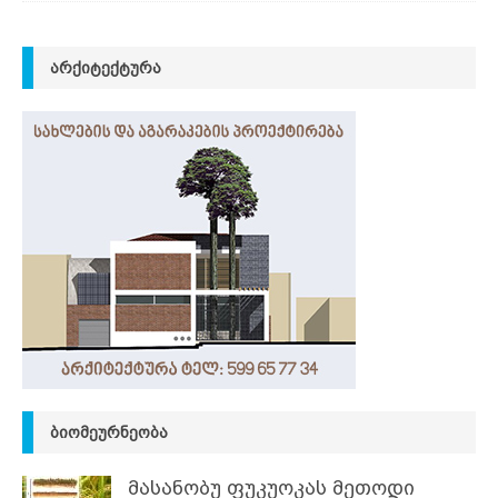
ᲐᲠᲥᲘᲢᲔᲥᲢᲣᲠᲐ
ᲑᲘᲝᲛᲔᲣᲠᲜᲔᲝᲑᲐ
მასანობუ ფუკუოკას მეთოდი