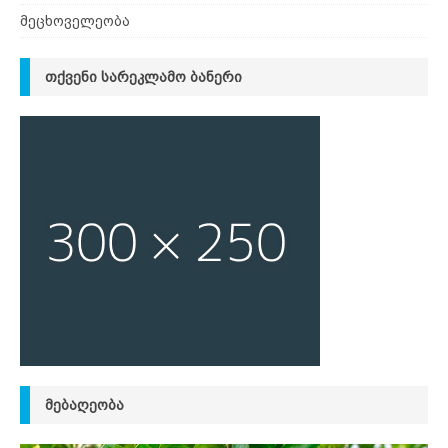
მეცხოველეობა
ᲗᲥᲕᲔᲜᲘ ᲡᲐᲠᲔᲙᲚᲐᲛᲝ ᲑᲐᲜᲔᲠᲘ
ᲛᲔᲑᲐᲦᲔᲝᲑᲐ